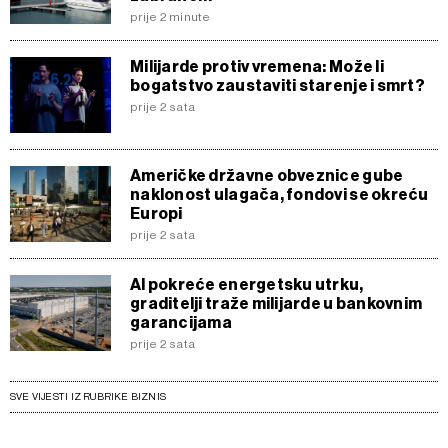
prije 2 minute
Milijarde protiv vremena: Može li
bogatstvo zaustaviti starenje i smrt?
prije 2 sata
Američke državne obveznice gube
naklonost ulagača, fondovi se okreću
Europi
prije 2 sata
AI pokreće energetsku utrku,
graditelji traže milijarde u bankovnim
garancijama
prije 2 sata
SVE VIJESTI IZ RUBRIKE BIZNIS