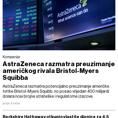
Kompanije
AstraZeneca razmatra preuzimanje
američkog rivala Bristol-Myers
Squibba
AstraZeneca razmatra potencijalno preuzimanje američke
tvrtke Bristol-Myers Squibb, no posao vrijedan 400 milijardi
dolara nosi brojne strateške i regulatorne izazove.
prije 2 sata
Berkshire Hathaway otkupio vlastite dionice za 4,5