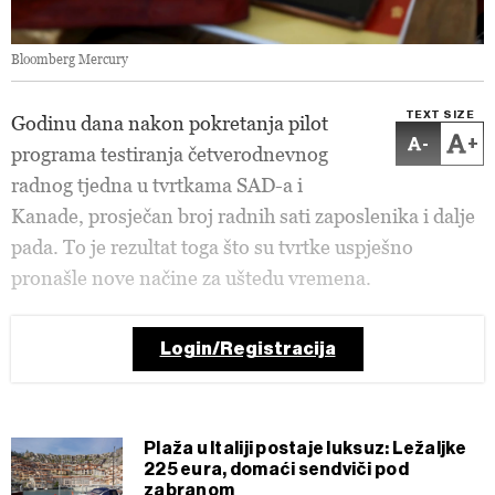
Bloomberg Mercury
TEXT SIZE
Godinu dana nakon pokretanja pilot
-
+
programa testiranja četverodnevnog
radnog tjedna u tvrtkama SAD-a i
Kanade, prosječan broj radnih sati zaposlenika i dalje
pada. To je rezultat toga što su tvrtke uspješno
pronašle nove načine za uštedu vremena.
Login/Registracija
Plaža u Italiji postaje luksuz: Ležaljke
225 eura, domaći sendviči pod
zabranom