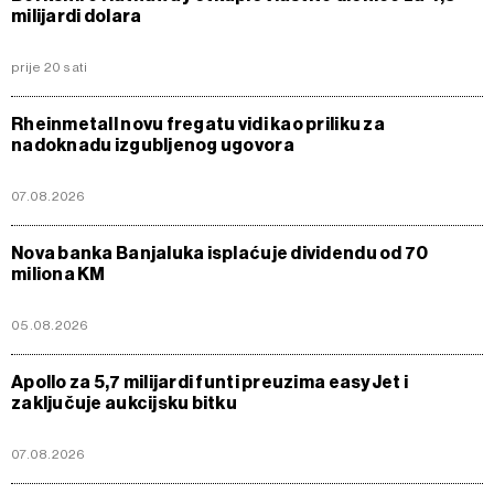
milijardi dolara
prije 20 sati
Rheinmetall novu fregatu vidi kao priliku za
nadoknadu izgubljenog ugovora
07.08.2026
Nova banka Banjaluka isplaćuje dividendu od 70
miliona KM
05.08.2026
Apollo za 5,7 milijardi funti preuzima easyJet i
zaključuje aukcijsku bitku
07.08.2026