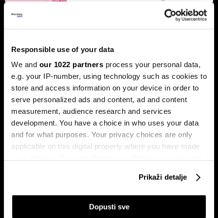
Banke traže veći limit za potrošačke
kredite: Prag od 50.000 KM prenizak
Banke u Bosni i Hercegovini (BiH) traže povećanje limita za
potrošačke, odnosno nenamjenske kredite sa sadašnjih
Responsible use of your data
50.000 KM, tvrdeći da taj prag više ne odgovara rastu
We and
our 1022 partners
process your personal data,
plata i životnih troškova.
e.g. your IP-number, using technology such as cookies to
store and access information on your device in order to
serve personalized ads and content, ad and content
measurement, audience research and services
development. You have a choice in who uses your data
and for what purposes. Your privacy choices are only
applicable on this digital property where you have made
your choices. You can change or withdraw your consent
Transakcije u sekundi: Instant
BiH ulazi u eru instant plaćanja:
any time from the Cookie Declaration or by clicking on
plaćanja sada dostupna
Transferi do 5.000 KM za svega
Prikaži detalje
the Privacy trigger icon.
klijentima četiri banke u BiH
10 sekundi
If you allow, we would also like to:
Dopusti sve