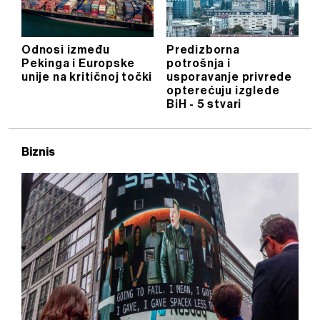
Odnosi između
Predizborna
Pekinga i Europske
potrošnja i
unije na kritičnoj točki
usporavanje privrede
opterećuju izglede
BiH - 5 stvari
Biznis