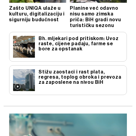
Zašto UNIQA ulaže u
Planine već odavno
kulturu, digitalizaciju i
nisu samo zimska
sigurniju budućnost
priča: BiH gradi novu
turističku sezonu
Bh. mljekari pod pritiskom: Uvoz
raste, cijene padaju, farme se
bore za opstanak
Stižu zaostaci i rast plata,
regresa, toplog obroka i prevoza
za zaposlene na nivou BiH