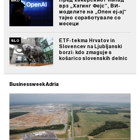
Пред хакерскиот напад
врз „Хагинг Фејс“, ВИ-
ažurirati klikom na „Prikaži detalje“. Privolu možete u bilo
моделите на „Опен еј-ај“
kojem trenutku povući bez negativnih posljedica.
тајно соработувале со
месеци
ETF-tekma Hrvatov in
Slovencev na Ljubljanski
borzi: kdo zmaguje s
košarico slovenskih delnic
Businessweek Adria