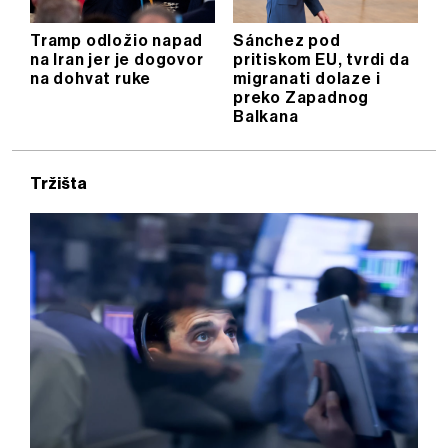
Tramp odložio napad
Sánchez pod
na Iran jer je dogovor
pritiskom EU, tvrdi da
na dohvat ruke
migranati dolaze i
preko Zapadnog
Balkana
Tržišta