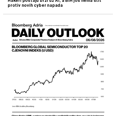
Hakeri postaju brži uz AI, a BiH još nema štit
protiv novih cyber napada