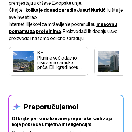
premještaju u države Evropske unije.
Čitajte i
koliko je dosad zaradio
Jusuf Nurkić
i u šta je
sve investirao.
Internet i lijekovi za mršavljenje pokrenuli su
masovnu
pomamu za proteinima
. Proizvođači ih dodaju u sve
proizvode i na tome odlično zarađuju.
BiH
BiH
Planine već odavno
Stiž
nisu samo zimska
plat
priča: BiH gradi novu
obro
turističku sezonu
zapo
Preporučujemo!
Otkrijte personalizirane preporuke sadržaja
koje pokreće umjetna inteligencija!