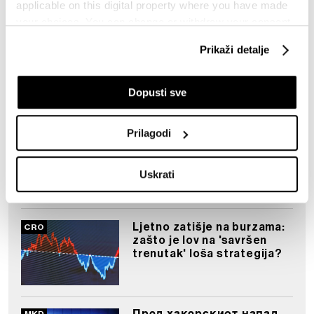
applicable on this digital property where you have made
your choices. You can change or withdraw your consent
any time from the Cookie Declaration or by clicking on
Prikaži detalje
the Privacy trigger icon.
If you allow, we would also like to:
Dopusti sve
Collect information about your geographical
Region
location which can be accurate to within several
Prilagodi
Pokretanje IT biznisa u
meters
Srbiji - koliko novca treba, a
Identify your device by actively scanning it for
koliki su podsticaji
Uskrati
specific characteristics (fingerprinting)
Find out more about how your personal data is processed
and set your preferences in the
details section
.
Ljetno zatišje na burzama:
zašto je lov na 'savršen
Zajednički voditelji obrade su HD-WIN ARENA SPORT
trenutak' loša strategija?
d.o.o. i
Partneri
. Više o podacima koje obrađujemo kao i
o vašim pravima pročitajte u našoj
Politici privatnosti
, a
o kolačićima i drugim sličnim tehnologijama u
Politici
kolačića
. Kolačiće u bilo kojem trenutku možete ponovno