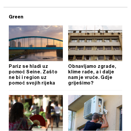
Green
Pariz se hladi uz
Obnavljamo zgrade,
pomoć Seine. Zašto
klime rade, a i dalje
ne bi i region uz
nam je vruće. Gdje
pomoć svojih rijeka
griješimo?