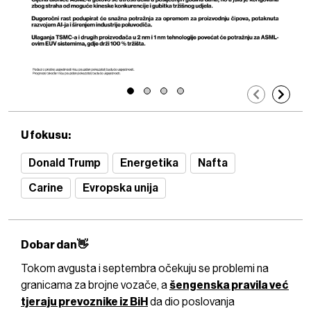
U fokusu:
Donald Trump
Energetika
Nafta
Carine
Evropska unija
Dobar dan👋
Tokom avgusta i septembra očekuju se problemi na
granicama za brojne vozače, a
šengenska pravila već
tjeraju prevoznike iz BiH
da dio poslovanja