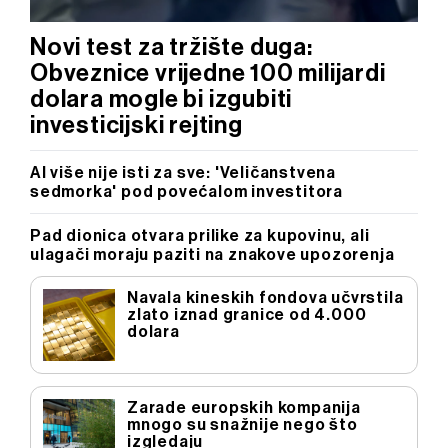
Novi test za tržište duga:
Obveznice vrijedne 100 milijardi
dolara mogle bi izgubiti
investicijski rejting
AI više nije isti za sve: 'Veličanstvena
sedmorka' pod povećalom investitora
Pad dionica otvara prilike za kupovinu, ali
ulagači moraju paziti na znakove upozorenja
Navala kineskih fondova učvrstila
zlato iznad granice od 4.000
dolara
Zarade europskih kompanija
mnogo su snažnije nego što
izgledaju