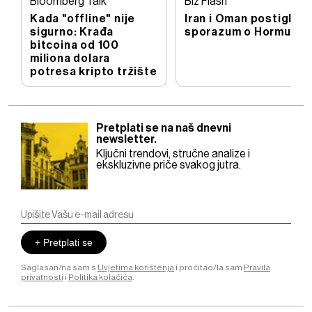
Bloomberg Talk
Biz Flash
Kada "offline" nije
Iran i Oman postigli
sigurno: Krađa
sporazum o Hormuzu
bitcoina od 100
miliona dolara
potresa kripto tržište
Pretplati se na naš dnevni
newsletter.
Ključni trendovi, stručne analize i
ekskluzivne priče svakog jutra.
+ Pretplati se
Saglasan/na sam s
Uvjetima korištenja
i pročitao/la sam
Pravila
privatnosti
i
Politika kolačića
.