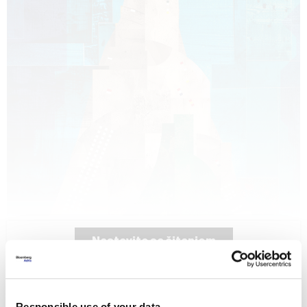
Nastavite sa čitanjem
Bez boli, nema blistavog tena, tajna je
popularnosti K-Beauty trenda njege
Dobrodošli na
kože
Responsible use of your data