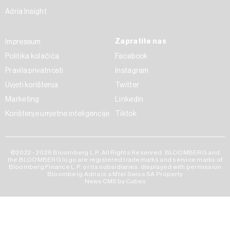
Adria Insight
Zapratite nas
Impressum
Politika kolačića
Facebook
Pravila privatnosti
Instagram
Uvjeti korištenja
Twitter
Marketing
Linkedin
Korištenje umjetne inteligencije
Tiktok
©2022 - 2026 Bloomberg L.P. All Rights Reserved. BLOOMBERG and
the BLOOMBERG logo are registered trademarks and service marks of
Bloomberg Finance L.P. or its subsidiaries, displayed with permission
Bloomberg Adria is a Mtel Swiss SA Property
News CMS by Cubes