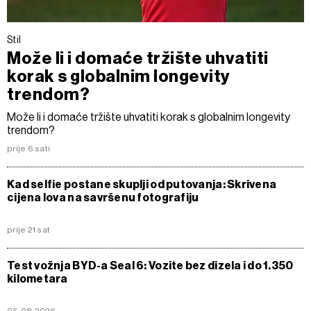
Stil
Može li i domaće tržište uhvatiti
korak s globalnim longevity
trendom?
Može li i domaće tržište uhvatiti korak s globalnim longevity
trendom?
prije 6 sati
Kad selfie postane skuplji od putovanja: Skrivena
cijena lova na savršenu fotografiju
prije 21 sat
Test vožnja BYD-a Seal 6: Vozite bez dizela i do 1.350
kilometara