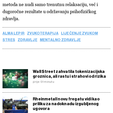
metoda ne nudi samo trenutnu relaksaciju, već i
dugoročne rezultate u održavanju psihofizičkog
zdravlja.
ALMA LEPIR
ZVUKOTERAPIJA
LIJEČENJE ZVUKOM
STRES
ZDRAVLJE
MENTALNO ZDRAVLJE
Wall Street zahvatila tokenizacijska
groznica, ali rastu i strahovi od rizika
prije 51 minutu
Rheinmetall novu fregatu vidi kao
priliku za nadoknadu izgubljenog
ugovora