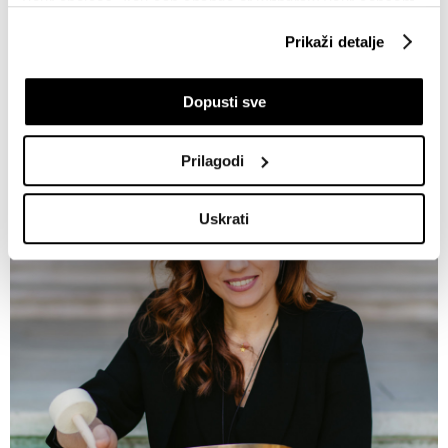
your choices. You can change or withdraw your consent
pokazuje njene konkretne rezultate kroz individualne
any time from the Cookie Declaration or by clicking on
Prikaži detalje
i grupne sesije.
the Privacy trigger icon.
If you allow, we would also like to:
Dopusti sve
Collect information about your geographical
location which can be accurate to within several
Prilagodi
meters
Identify your device by actively scanning it for
Uskrati
specific characteristics (fingerprinting)
Find out more about how your personal data is processed
and set your preferences in the
details section
.
Zajednički voditelji obrade su HD-WIN ARENA SPORT
d.o.o. i
Partneri
. Više o podacima koje obrađujemo kao i
o vašim pravima pročitajte u našoj
Politici privatnosti
, a
o kolačićima i drugim sličnim tehnologijama u
Politici
kolačića
. Kolačiće u bilo kojem trenutku možete ponovno
ažurirati klikom na „Prikaži detalje“. Privolu možete u bilo