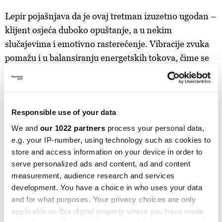
Lepir pojašnjava da je ovaj tretman izuzetno ugodan –
klijent osjeća duboko opuštanje, a u nekim
slučajevima i emotivno rasterećenje. Vibracije zvuka
pomažu i u balansiranju energetskih tokova, čime se
doprinosi cjelokupnom osjećaju mira i revitalizacije.
U našoj regiji, prema mišljenju Lepir, još uvijek
postoji određena doza skeptičnosti prema
Responsible use of your data
zvukoterapiji, jer neki ljudi ovu metodu povezuju s
We and
our 1022 partners
process your personal data,
"alternativnim" pristupima koji nisu dovoljno
e.g. your IP-number, using technology such as cookies to
poznati.
store and access information on your device in order to
serve personalized ads and content, ad and content
Međutim vremena se mijenjaju i sve više ljudi
measurement, audience research and services
development. You have a choice in who uses your data
prepoznaje njen potencijal, posebno kroz rad na
and for what purposes. Your privacy choices are only
mentalnom zdravlju i upravljanje stresom. Lepir
applicable on this digital property where you have made
danas aktivno radi na demistifikaciji zvukoterapije i