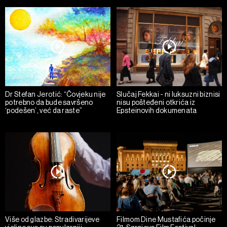
Dr Stefan Jerotić: “Čovjeku nije
Slučaj Fekkai - ni luksuzni biznisi
potrebno da bude savršeno
nisu pošteđeni otkrića iz
‘podešen’, već da raste”
Epsteinovih dokumenata
Više od glazbe: Stradivarijeve
Filmom Dine Mustafića počinje