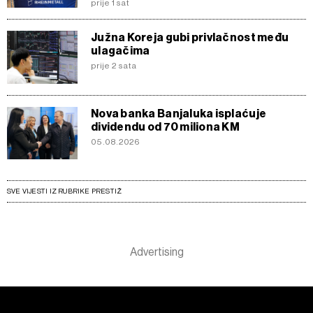
prije 1 sat
Južna Koreja gubi privlačnost među
ulagačima
prije 2 sata
Nova banka Banjaluka isplaćuje
dividendu od 70 miliona KM
05.08.2026
SVE VIJESTI IZ RUBRIKE PRESTIŽ