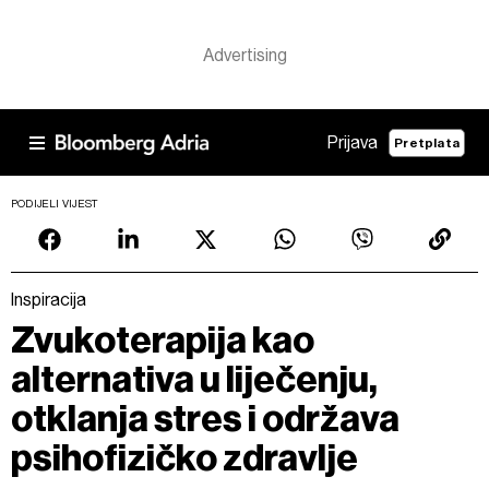
Prijava
Pretplata
PODIJELI VIJEST
Inspiracija
Zvukoterapija kao
alternativa u liječenju,
otklanja stres i održava
psihofizičko zdravlje