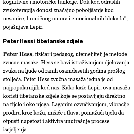
kognitivne i motoričke funkcije. Dok kod odraslih
zvukoterapija donosi značajno poboljšanje kod
nesanice, hroničnog umora i emocionalnih blokada",
pojašnjava Lepir.
Peter Hess i tibetanske zdjele
Peter Hess
, fizičar i pedagog, utemeljitelj je metode
zvučne masaže. Hess se bavi istraživanjem djelovanja
zvuka na ljude od ranih osamdesetih godina prošlog
stoljeća. Peter Hess zvučna masaža jedna je od
najpopularnijih kod nas. Kako kaže Lepir, ova masaža
koristi tibetanske zdjele koje se postavljaju direktno
na tijelo i oko njega. Laganim ozvučivanjem, vibracije
prodiru kroz kožu, mišiće i tkiva, pomažući tijelu da
otpusti napetost i aktivira unutrašnje procese
iscjeljenja.