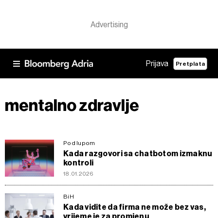
Prijava
Pretplata
mentalno zdravlje
Pod lupom
Kada razgovori sa chatbotom izmaknu
kontroli
18.01.2026
BiH
Kada vidite da firma ne može bez vas,
vrijeme je za promjenu