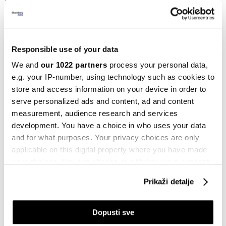
kompanije moraju obratiti pažnju u
2024.
19.11.2023
Responsible use of your data
Politika
Loše mentalno zdravlje košta
We and
our 1022 partners
process your personal data,
britanske tvrtke 7 milijardi funti
e.g. your IP-number, using technology such as cookies to
godišnje
store and access information on your device in order to
06.10.2023
serve personalized ads and content, ad and content
measurement, audience research and services
Bloomberg Adria TV
Skriveni teret burnouta: Mentalno
development. You have a choice in who uses your data
zdravlje u Bosni i Hercegovini
and for what purposes. Your privacy choices are only
09.08.2023
applicable on this digital property where you have made
your choices. You can change or withdraw your consent
Karijere
any time from the Cookie Declaration or by clicking on
Četverodnevni radni tjedan dobar za
Prikaži detalje
the Privacy trigger icon.
zdravlje
06.08.2023
If you allow, we would also like to:
Dopusti sve
Collect information about your geographical
Evropa