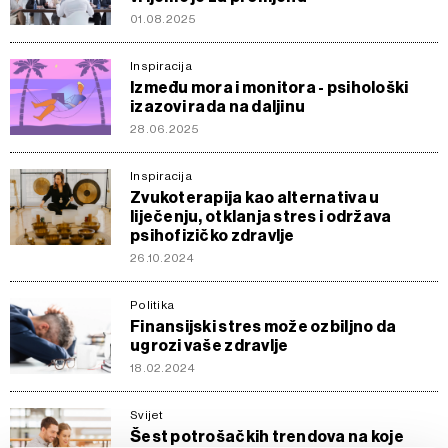
01.08.2025
Inspiracija
Između mora i monitora - psihološki
izazovi rada na daljinu
28.06.2025
Inspiracija
Zvukoterapija kao alternativa u
liječenju, otklanja stres i održava
psihofizičko zdravlje
26.10.2024
Politika
Finansijski stres može ozbiljno da
ugrozi vaše zdravlje
18.02.2024
Svijet
Šest potrošačkih trendova na koje