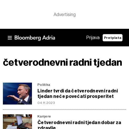
Prijava
Pretplata
četverodnevni radni tjedan
Politika
Linder tvrdi da četverodnevni radni
tjedan neće povećati prosperitet
04.11.2023
Karijere
Četverodnevni radni tjedan dobar za
zdravlje