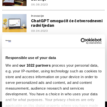
06.08.2023
Inovacije
ChatGPT omogućit će četverodnevni
radni tjedan
09.04.2023
Karijere
Četverodnevni radni tjedan može
povećati produktivnost
21.01.2023
Responsible use of your data
We and
our 1022 partners
process your personal data,
Inspiracija
e.g. your IP-number, using technology such as cookies to
Četverodnevni radni tjedan uspješan
store and access information on your device in order to
za većinu tvrtki, ali ne za sve
serve personalized ads and content, ad and content
20.09.2022
measurement, audience research and services
development. You have a choice in who uses your data
and for what purposes. Your privacy choices are only
applicable on this digital property where you have made