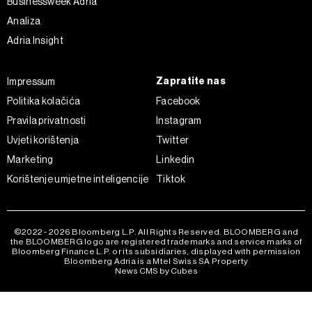
Businessweek Adria
ažurirati klikom na „Prikaži detalje“. Privolu možete u bilo
Analiza
kojem trenutku povući bez negativnih posljedica.
Adria Insight
Zapratite nas
Impressum
Politika kolačića
Facebook
Pravila privatnosti
Instagram
Uvjeti korištenja
Twitter
Marketing
Linkedin
Korištenje umjetne inteligencije
Tiktok
©2022 - 2026 Bloomberg L.P. All Rights Reserved. BLOOMBERG and
the BLOOMBERG logo are registered trademarks and service marks of
Bloomberg Finance L.P. or its subsidiaries, displayed with permission
Bloomberg Adria is a Mtel Swiss SA Property
News CMS by Cubes