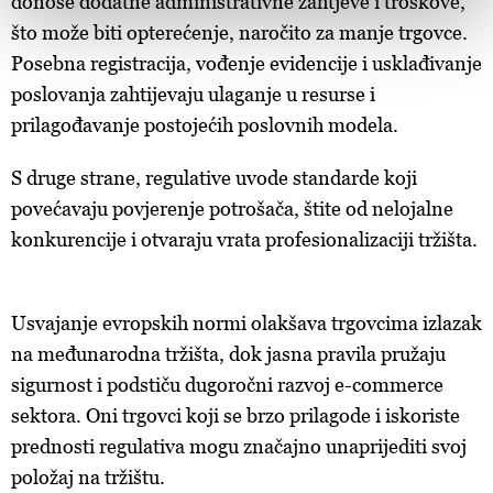
donose dodatne administrativne zahtjeve i troškove,
and set your preferences in the
details section
.
što može biti opterećenje, naročito za manje trgovce.
Zajednički voditelji obrade su HD-WIN ARENA SPORT
Posebna registracija, vođenje evidencije i usklađivanje
d.o.o. i
Partneri
. Više o podacima koje obrađujemo kao i
poslovanja zahtijevaju ulaganje u resurse i
o vašim pravima pročitajte u našoj
Politici privatnosti
, a
prilagođavanje postojećih poslovnih modela.
o kolačićima i drugim sličnim tehnologijama u
Politici
kolačića
. Kolačiće u bilo kojem trenutku možete ponovno
S druge strane, regulative uvode standarde koji
ažurirati klikom na „Prikaži detalje“. Privolu možete u bilo
povećavaju povjerenje potrošača, štite od nelojalne
kojem trenutku povući bez negativnih posljedica.
konkurencije i otvaraju vrata profesionalizaciji tržišta.
Usvajanje evropskih normi olakšava trgovcima izlazak
na međunarodna tržišta, dok jasna pravila pružaju
sigurnost i podstiču dugoročni razvoj e-commerce
sektora. Oni trgovci koji se brzo prilagode i iskoriste
prednosti regulativa mogu značajno unaprijediti svoj
položaj na tržištu.