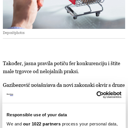
Depositphotos
Također, jasna pravila potiču fer konkurenciju i štite
male trgovce od nelojalnih praksi.
Gazibegović pojašnjava da novi zakonski okvir s druge
strane može biti opterećenje za male ili novoosnovane
firme zbog administrativnih zahtjeva poput posebne
registracije i vođenja skladišta, što povećava troškove
Responsible use of your data
poslovanja.
We and
our 1022 partners
process your personal data,