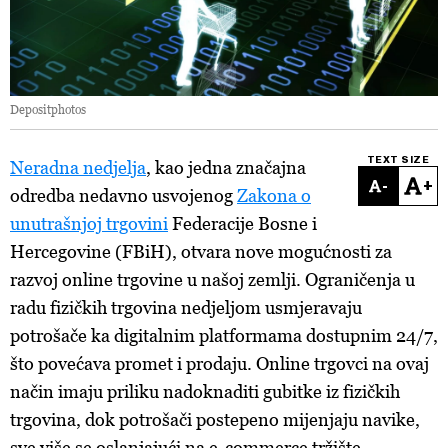
Depositphotos
TEXT SIZE
Neradna nedjelja
, kao jedna značajna
-
+
odredba nedavno usvojenog
Zakona o
unutrašnjoj trgovini
Federacije Bosne i
Hercegovine (FBiH), otvara nove mogućnosti za
razvoj online trgovine u našoj zemlji. Ograničenja u
radu fizičkih trgovina nedjeljom usmjeravaju
potrošače ka digitalnim platformama dostupnim 24/7,
što povećava promet i prodaju. Online trgovci na ovaj
način imaju priliku nadoknaditi gubitke iz fizičkih
trgovina, dok potrošači postepeno mijenjaju navike,
sve više se oslanjajući na e-commerce tržište.