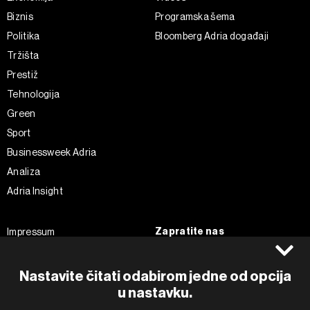
Biznis
Programska šema
Politika
Bloomberg Adria događaji
Tržišta
Prestiž
Tehnologija
Green
Sport
Businessweek Adria
Analiza
Adria Insight
Zapratite nas
Impressum
Politika kolačića
Facebook
Pravila privatnosti
Instagram
Nastavite čitati odabirom jedne od opcija
Uvjeti korištenja
Twitter
u nastavku.
Marketing
Linkedin