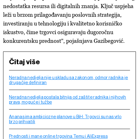
nedostatka resursa ili digitalnih znanja. Ključ uspjeha
leži u brzom prilagođavanju poslovnih strategija,
investiranju u tehnologiju i kvalitetno korisničko
iskustvo, čime trgovci osiguravaju dugoročnu
konkurentsku prednost", pojašnjava Gazibegović.
Čitaj više
Neradna nedjelja nije u skladu sa zakonom, odmor radnika je
drugačije definiran
Neradna nedjelja postala bitnija od zaštite radnika i njihovih
prava, moguće i tužbe
Ananas ima ambiciozne planove u BiH: Trgovci su nas vrlo
brzo prihvatili
Prednosti i mane online trgovina Temu i AliExpress