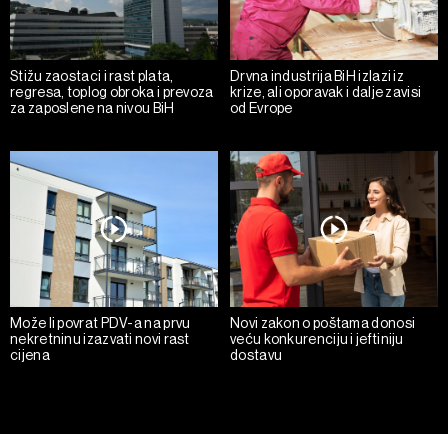
Stižu zaostaci i rast plata,
Drvna industrija BiH izlazi iz
regresa, toplog obroka i prevoza
krize, ali oporavak i dalje zavisi
za zaposlene na nivou BiH
od Evrope
Može li povrat PDV-a na prvu
Novi zakon o poštama donosi
nekretninu izazvati novi rast
veću konkurenciju i jeftiniju
cijena
dostavu