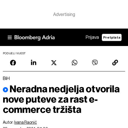
Prijava
Pretplata
PODIJELI VIJEST
BiH
Neradna nedjelja otvorila
nove puteve za rast e-
commerce tržišta
Autor:
Ivana Raonić