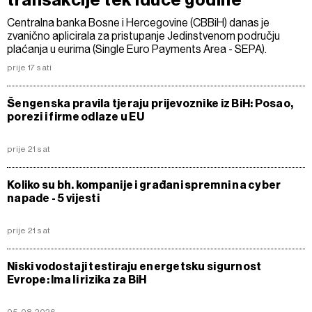
Centralna banka Bosne i Hercegovine (CBBiH) danas je
zvanično aplicirala za pristupanje Jedinstvenom području
plaćanja u eurima (Single Euro Payments Area - SEPA).
prije 17 sati
Šengenska pravila tjeraju prijevoznike iz BiH: Posao,
porezi i firme odlaze u EU
prije 21 sat
Koliko su bh. kompanije i građani spremni na cyber
napade - 5 vijesti
prije 21 sat
Niski vodostaji testiraju energetsku sigurnost
Evrope: Ima li rizika za BiH
05.08.2026