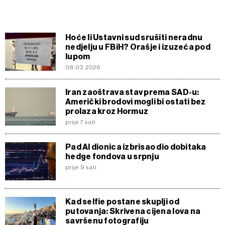
Hoće li Ustavni sud srušiti neradnu
nedjelju u FBiH? Orašje i izuzeća pod
lupom
08.03.2026
Iran zaoštrava stav prema SAD-u:
Američki brodovi mogli bi ostati bez
prolaza kroz Hormuz
prije 7 sati
Pad AI dionica izbrisao dio dobitaka
hedge fondova u srpnju
prije 9 sati
Kad selfie postane skuplji od
putovanja: Skrivena cijena lova na
savršenu fotografiju