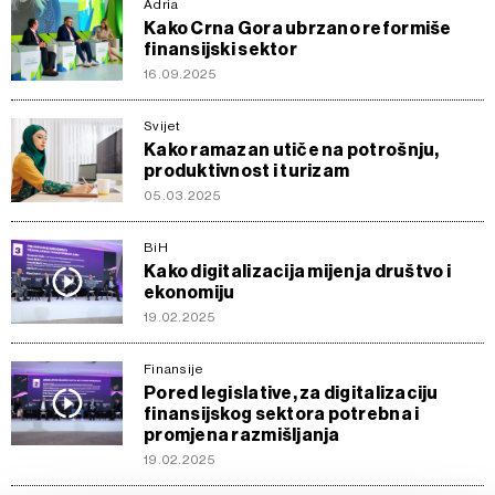
Adria
Kako Crna Gora ubrzano reformiše
finansijski sektor
16.09.2025
Svijet
Kako ramazan utiče na potrošnju,
produktivnost i turizam
05.03.2025
BiH
Kako digitalizacija mijenja društvo i
ekonomiju
19.02.2025
Finansije
Pored legislative, za digitalizaciju
finansijskog sektora potrebna i
promjena razmišljanja
19.02.2025