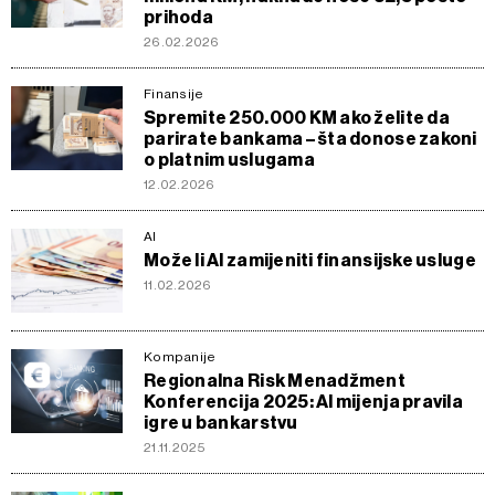
prihoda
26.02.2026
Finansije
Spremite 250.000 KM ako želite da
parirate bankama – šta donose zakoni
o platnim uslugama
12.02.2026
AI
Može li AI zamijeniti finansijske usluge
11.02.2026
Kompanije
Regionalna Risk Menadžment
Konferencija 2025: AI mijenja pravila
igre u bankarstvu
21.11.2025