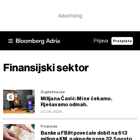
Prijava
Pretplata
Finansijski sektor
Digitalizacija
Milijana Čavić: Mi ne čekamo.
Rješavamo odmah.
23.06.2026
Finansije
Banke u FBiH povećale dobit na 613
miliona KM, naknade nose 32,5 posto