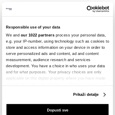
BiH
Šta koči digitalni razvoj finansijskog
sektora u BiH i kako ga ubrzati
19.02.2025
Responsible use of your data
BiH
We and
our 1022 partners
process your personal data,
Finansijski sektor predvodnik
e.g. your IP-number, using technology such as cookies to
digitalizacije, ali na legislativi se
zapinje
store and access information on your device in order to
12.02.2025
serve personalized ads and content, ad and content
measurement, audience research and services
BiH
development. You have a choice in who uses your data
BiH bi godinu trebala završiti s
and for what purposes. Your privacy choices are only
inflacijom od 3,7 posto
applicable on this digital property where you have made
21.10.2024
your choices. You can change or withdraw your consent
any time from the Cookie Declaration or by clicking on
Politika
Prikaži detalje
the Privacy trigger icon.
Pet najvažnijih grafikona iz protekle
sedmice
If you allow, we would also like to:
14.09.2024
Dopusti sve