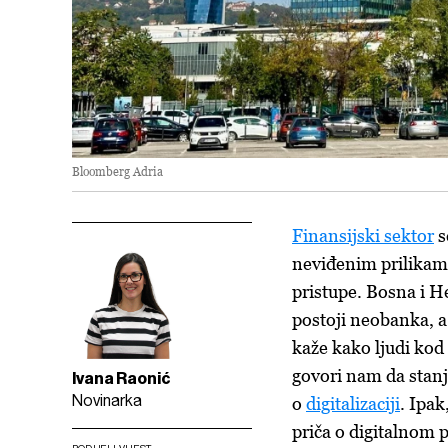
Bloomberg Adria
Finansijski sektor
s
neviđenim prilikama 
pristupe. Bosna i He
postoji neobanka, a
kaže kako ljudi kod 
govori nam da stanj
Ivana Raonić
Novinarka
o
digitalizaciji
. Ipak
priča o digitalnom 