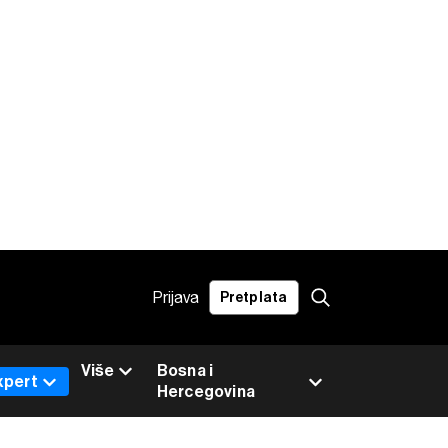
Prijava
Pretplata
Više
Bosna i
xpert
Hercegovina