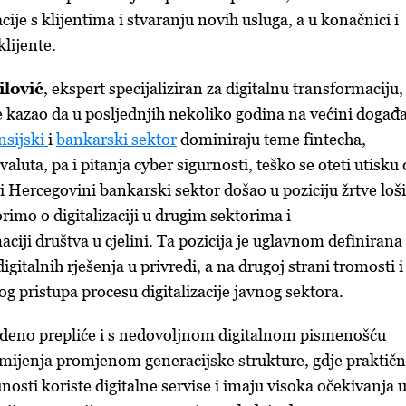
je s klijentima i stvaranju novih usluga, a u konačnici i
klijente.
lović
, ekspert specijaliziran za digitalnu transformaciju,
 kazao da u posljednjih nekoliko godina na većini događa
nsijski
i
bankarski sektor
dominiraju teme fintecha,
valuta, pa i pitanja cyber sigurnosti, teško se oteti utisku
i Hercegovini bankarski sektor došao u poziciju žrtve loš
rimo o digitalizaciji u drugim sektorima i
aciji društva u cjelini. Ta pozicija je uglavnom definirana
gitalnih rješenja u privredi, a na drugoj strani tromosti i
g pristupa procesu digitalizacije javnog sektora.
edeno prepliće i s nedovoljnom digitalnom pismenošću
e mijenja promjenom generacijske strukture, gdje praktič
osti koriste digitalne servise i imaju visoka očekivanja 