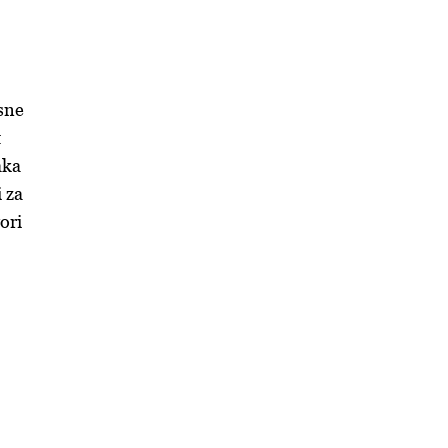
osne
t
aka
i za
ori