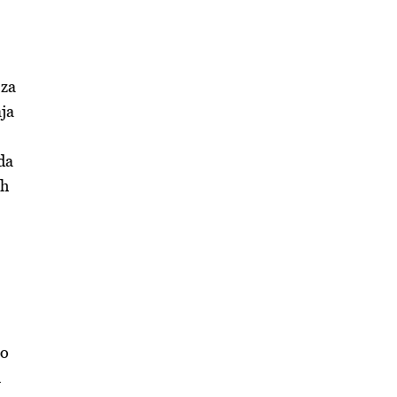
 za
ja
 da
ih
no
u