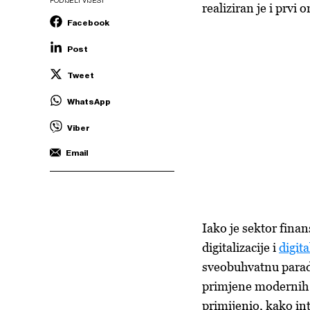
PODIJELI VIJEST
realiziran je i prvi 
Facebook
Post
Tweet
WhatsApp
Viber
Email
Iako je sektor fina
digitalizacije i
digit
sveobuhvatnu parad
primjene modernih 
primijenio, kako in