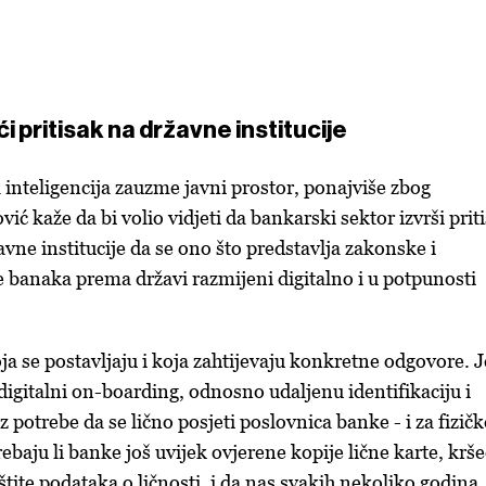
pritisak na državne institucije
 inteligencija zauzme javni prostor, ponajviše zbog
ić kaže da bi volio vidjeti da bankarski sektor izvrši prit
vne institucije da se ono što predstavlja zakonske i
 banaka prema državi razmijeni digitalno i u potpunosti
ja se postavljaju i koja zahtijevaju konkretne odgovore. 
digitalni on-boarding, odnosno udaljenu identifikaciju i
 potrebe da se lično posjeti poslovnica banke - i za fizičk
baju li banke još uvijek ovjerene kopije lične karte, krše
aštite podataka o ličnosti, i da nas svakih nekoliko godina