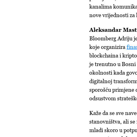
kanalima komunikaci
nove vrijednosti za 
Aleksandar Masti
Bloomberg Adriju je
koje organizira
fina
blockchaina i kripto
je trenutno u Bosni 
okolnosti kada govo
digitalnoj transform
sporošću primjene di
odsustvom strateško
Kaže da se sve nav
stanovništva, ali s
mladi skoro u potpun