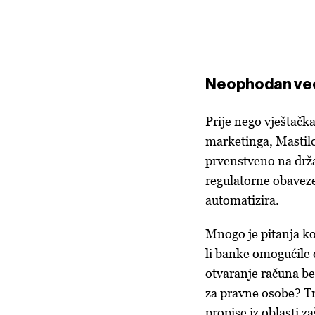
Neophodan veći 
Prije nego vještačka
marketinga, Mastilov
prvenstveno na drža
regulatorne obaveze
automatizira.
Mnogo je pitanja ko
li banke omogućile 
otvaranje računa bez
za pravne osobe? Tre
propise iz oblasti z