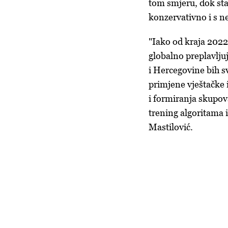
tom smjeru, dok sta
konzervativno i s 
"Iako od kraja 2022
globalno preplavlju
i Hercegovine bih s
primjene vještačke i
i formiranja skupova 
trening algoritama i
Mastilović.