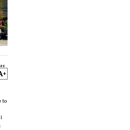
IZE
+
e to
i
a