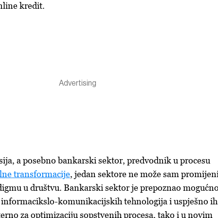
online kredit.
nsija, a posebno bankarski sektor, predvodnik u procesu
alne transformacije
, jedan sektore ne može sam promijeni
igmu u društvu. Bankarski sektor je prepoznao mogućno
informacikslo-komunikacijskih tehnologija i uspješno ih
terno za optimizaciju sopstvenih procesa, tako i u novim