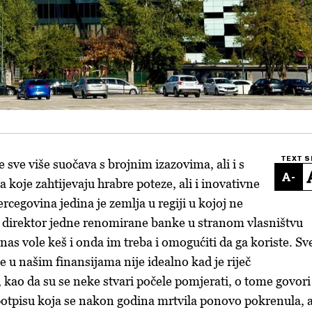
TEXT S
e sve više suočava s brojnim izazovima, ali i s
-
koje zahtijevaju hrabre poteze, ali i inovativne
rcegovina jedina je zemlja u regiji u kojoj ne
 direktor jedne renomirane banke u stranom vlasništvu
nas vole keš i onda im treba i omogućiti da ga koriste. Sv
e u našim finansijama nije idealno kad je riječ
, kao da su se neke stvari počele pomjerati, o tome govori 
potpisu koja se nakon godina mrtvila ponovo pokrenula, 