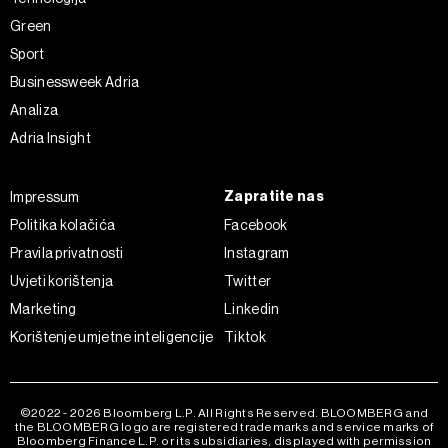
Green
Sport
Businessweek Adria
Analiza
Adria Insight
Zapratite nas
Impressum
Politika kolačića
Facebook
Pravila privatnosti
Instagram
Uvjeti korištenja
Twitter
Marketing
Linkedin
Korištenje umjetne inteligencije
Tiktok
©2022 - 2026 Bloomberg L.P. All Rights Reserved. BLOOMBERG and
the BLOOMBERG logo are registered trademarks and service marks of
Bloomberg Finance L.P. or its subsidiaries, displayed with permission