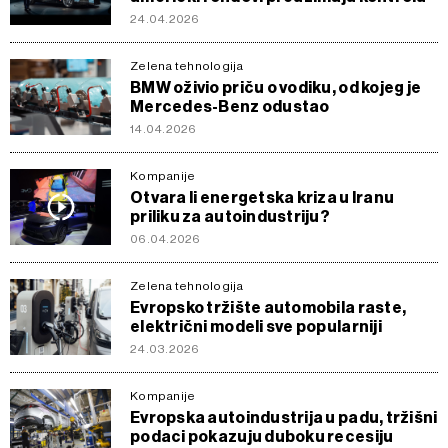
24.04.2026
Zelena tehnologija
BMW oživio priču o vodiku, od kojeg je
Mercedes-Benz odustao
14.04.2026
Kompanije
Otvara li energetska kriza u Iranu
priliku za autoindustriju?
06.04.2026
Zelena tehnologija
Evropsko tržište automobila raste,
električni modeli sve popularniji
24.03.2026
Kompanije
Evropska autoindustrija u padu, tržišni
podaci pokazuju duboku recesiju