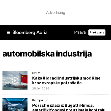
Prijava
Pretplata
automobilska industrija
Svijet
Kako Xi gradi industrijsku moć Kine
kroz evropske potrošače
25.04.2026
Kompanije
Porsche izlazi iz Bugatti Rimca,
američki fondovi preuzimaju kontrolu