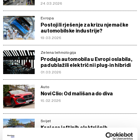
24.03.2026
Evropa
Postoji li rješenje za krizu njemačke
automobilske industrije?
19.03.2026
Zelena tehnologija
Prodaja automobila u Evropi oslabila,
pad ublažili električni i plug-in hibridi
01.03.2026
Auto
Novi Clio: Od mališana do diva
15.02.2026
Svijet
Kraj ere jeftinih električnih
automobila, Kina mijenja pravila