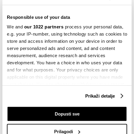
12.02.2026
Kompanije
Responsible use of your data
ACC zatvara fabrike u Njemačkoj i Italiji
dok Stellantis odustaje od električnih
We and
our 1022 partners
process your personal data,
vozila
e.g. your IP-number, using technology such as cookies to
09.02.2026
store and access information on your device in order to
serve personalized ads and content, ad and content
Zelena tehnologija
measurement, audience research and services
Zavirili smo u tvornicu u kojoj nijedan
development. You have a choice in who uses your data
dio automobila ne ostaje neiskorišten
and for what purposes. Your privacy choices are only
08.02.2026
applicable on this digital property where you have made
your choices. You can change or withdraw your consent
Kompanije
any time from the Cookie Declaration or by clicking on
Stellantis pao za skoro 70 milijardi
Prikaži detalje
evra
the Privacy trigger icon.
06.02.2026
If you allow, we would also like to:
Dopusti sve
Zelena tehnologija
Collect information about your geographical
Električni automobili prvi put ispred
location which can be accurate to within several
benzinaca u EU
Prilagodi