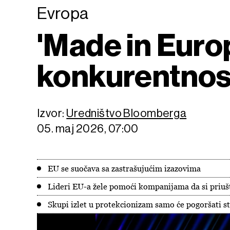
Evropa
'Made in Euro
konkurentnos
Izvor:
Uredništvo Bloomberga
05. maj 2026, 07:00
EU se suočava sa zastrašujućim izazovima
Lideri EU-a žele pomoći kompanijama da si priuš
Skupi izlet u protekcionizam samo će pogoršati st