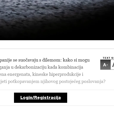
TEXT S
anije se suočavaju s dilemom: kako si mogu
-
aganja u dekarbonizaciju kada kombinacija
ena energenata, kineske hiperprodukcije i
ijeti potkopavanjem njihovog postojećeg poslovanja?
Login/Registracija