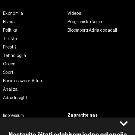
Ekonomija
Videos
Biznis
Programska šema
Politika
Bloomberg Adria događaji
Tržišta
Prestiž
Tehnologija
Green
Sport
Businessweek Adria
Analiza
Adria Insight
Zapratite nas
Impressum
Politika kolačića
Facebook
Pravila privatnosti
Instagram
Nastavite čitati odabirom jedne od opcija