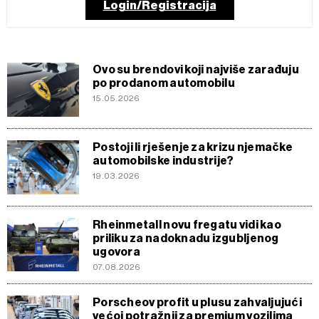
Login/Registracija
Ovo su brendovi koji najviše zarađuju
po prodanom automobilu
15.05.2026
Postoji li rješenje za krizu njemačke
automobilske industrije?
19.03.2026
Rheinmetall novu fregatu vidi kao
priliku za nadoknadu izgubljenog
ugovora
07.08.2026
Porscheov profit u plusu zahvaljujući
većoj potražnji za premium vozilima