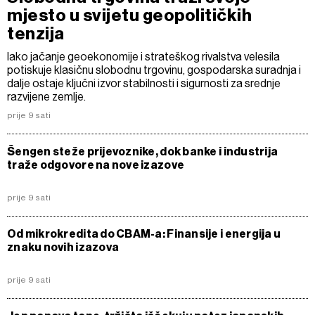
mjesto u svijetu geopolitičkih
tenzija
Iako jačanje geoekonomije i strateškog rivalstva velesila
potiskuje klasičnu slobodnu trgovinu, gospodarska suradnja i
dalje ostaje ključni izvor stabilnosti i sigurnosti za srednje
razvijene zemlje.
prije 9 sati
Šengen steže prijevoznike, dok banke i industrija
traže odgovore na nove izazove
prije 9 sati
Od mikrokredita do CBAM-a: Finansije i energija u
znaku novih izazova
prije 9 sati