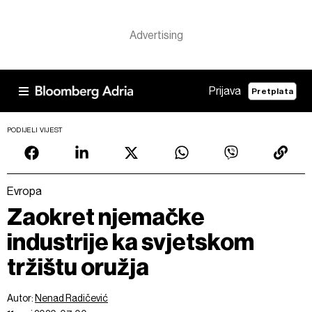
Prijava
Pretplata
PODIJELI VIJEST
Evropa
Zaokret njemačke
industrije ka svjetskom
tržištu oružja
Autor:
Nenad Radičević