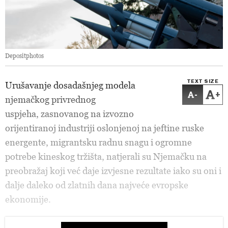
Depositphotos
TEXT SIZE
Urušavanje dosadašnjeg modela
-
+
njemačkog privrednog
uspjeha, zasnovanog na izvozno
orijentiranoj industriji oslonjenoj na jeftine ruske
energente, migrantsku radnu snagu i ogromne
potrebe kineskog tržišta, natjerali su Njemačku na
preobražaj koji već daje izvjesne rezultate iako su oni i
dalje daleko od zlatnih dana najveće evropske
ekonomije.