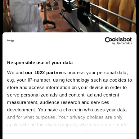
Privreda FBiH povećala dobit za 12,3
posto, ali troškovi rada rastu
Responsible use of your data
dvostruko brže
We and
our 1022 partners
process your personal data,
Analiza je predstavljena na zajedničkom sastanku FIA-e i
e.g. your IP-number, using technology such as cookies to
Udruženja poslodavaca Federacije BiH, gdje je istaknuto da
store and access information on your device in order to
privatni sektor ostaje ključni nosilac ekonomskog rasta.
Od ukupno 28.634 privredna društva u Federaciji, čak 98,6
serve personalized ads and content, ad and content
posto čine privatne kompanije, koje ostvaruju 90 posto
measurement, audience research and services
ukupnih prihoda i 95 posto ukupne dobiti.
development. You have a choice in who uses your data
and for what purposes. Your privacy choices are only
applicable on this digital property where you have made
your choices. You can change or withdraw your consent