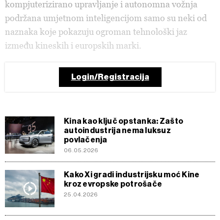
kompjuterizirano upravljanje i autonomna vožnja
podržana umjetnom inteligencijom samo su neki od
naznaka koje pokazuju ogroman tehnološki jaz
između kineskih i europskih marki.
Login/Registracija
Kina kao ključ opstanka: Zašto
autoindustrija nema luksuz
povlačenja
06.05.2026
Kako Xi gradi industrijsku moć Kine
kroz evropske potrošače
25.04.2026