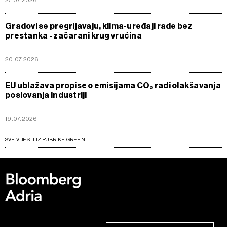
Gradovi se pregrijavaju, klima-uređaji rade bez
prestanka - začarani krug vrućina
20.07.2026
EU ublažava propise o emisijama CO₂ radi olakšavanja
poslovanja industriji
19.07.2026
SVE VIJESTI IZ RUBRIKE GREEN