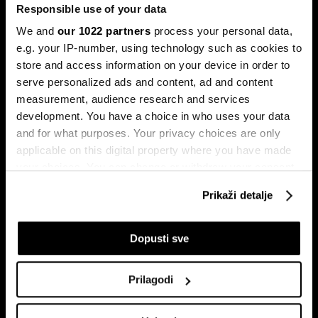
Responsible use of your data
We and
our 1022 partners
process your personal data,
e.g. your IP-number, using technology such as cookies to
store and access information on your device in order to
serve personalized ads and content, ad and content
measurement, audience research and services
development. You have a choice in who uses your data
Sateliti otkrivaju zašto je
Ko je uništio evropsku
and for what purposes. Your privacy choices are only
venezuelanska nafta rizična
automobilsku industriju?
applicable on this digital property where you have made
igra
your choices. You can change or withdraw your consent
any time from the Cookie Declaration or by clicking on
Prikaži detalje
the Privacy trigger icon.
If you allow, we would also like to:
Dopusti sve
Collect information about your geographical
location which can be accurate to within several
Prilagodi
meters
Identify your device by actively scanning it for
Investicije s misijom - zelene
Malin Berge na BBA konferenciji: