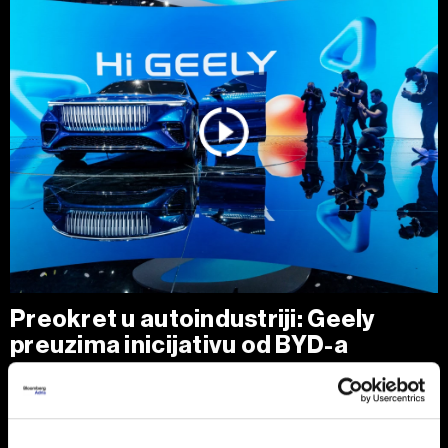
Preokret u autoindustriji: Geely
preuzima inicijativu od BYD-a
Geely se u vremenima neizvjesnosti oslanja na globalnu
prodajnu mrežu i za kineski brend netipičnu raznolikost
pogonskih sklopova, budući da proizvodi i modele s
motorima s unutarnjim izgaranjem.