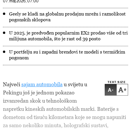
07. maj 2026, 07:00
Geely se kladi na globalnu prodajnu mrežu i raznolikost
pogonskih sklopova
U 2025. je predvođen popularnim EX2 prodao više od tri
milijuna automobila, što je rast od 39 posto
U portfelju su i zapadni brendovi te modeli s termičkim
pogonom
TEXT SIZE
Najveći
sajam automobila
u svijetu u
-
+
Pekingu još je jednom pokazao
izvanredan skok u tehnološkom
napretku kineskih automobilskih marki. Baterije s
dometom od tisuću kilometara koje se mogu napuniti
za samo nekoliko minuta, holografski sustavi,