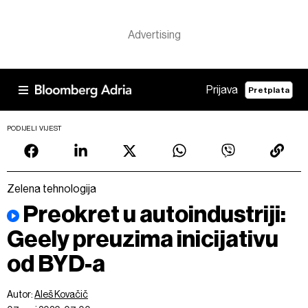
Prijava
Pretplata
PODIJELI VIJEST
Zelena tehnologija
Preokret u autoindustriji:
Geely preuzima inicijativu
od BYD-a
Autor:
Aleš Kovačič