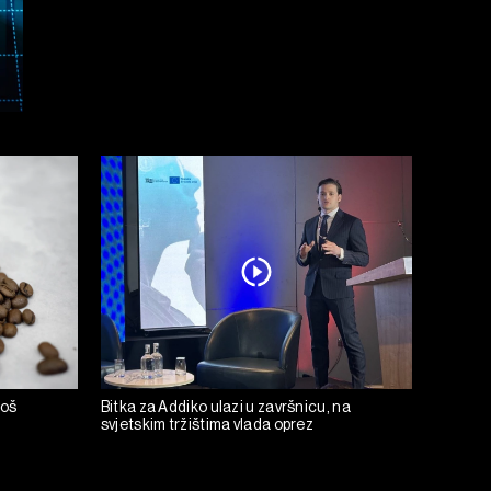
još
Bitka za Addiko ulazi u završnicu, na
svjetskim tržištima vlada oprez