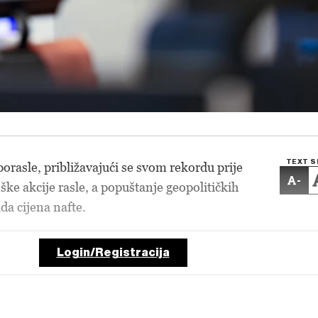
TEXT S
orasle, približavajući se svom rekordu prije
-
ške akcije rasle, a popuštanje geopolitičkih
da cijena nafte.
Login/Registracija