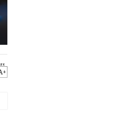
IZE
+