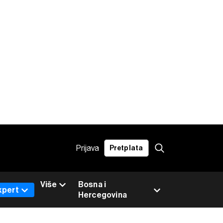
Prijava
Pretplata
Više
Bosna i
xpert
Hercegovina