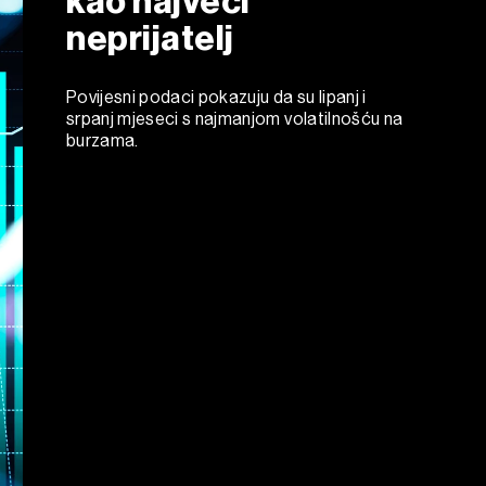
kao najveći
neprijatelj
Povijesni podaci pokazuju da su lipanj i
srpanj mjeseci s najmanjom volatilnošću na
burzama.