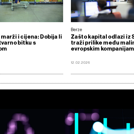
Berze
arži i cijena: Dobija li
Zašto kapital odlazi iz 
tvarno bitku s
traži prilike među mal
jom
evropskim kompanija
12.02.2026