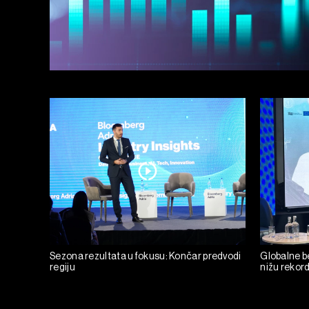
Sezona rezultata u fokusu: Končar predvodi
Globalne be
regiju
nižu rekor