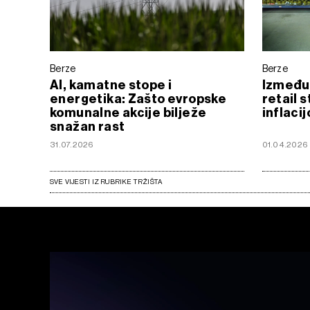
Berze
Berze
AI, kamatne stope i
Između m
energetika: Zašto evropske
retail s
komunalne akcije bilježe
inflaci
snažan rast
31.07.2026
01.04.2026
SVE VIJESTI IZ RUBRIKE TRŽIŠTA