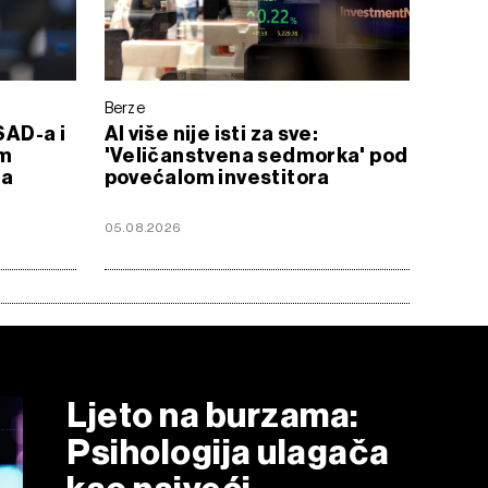
Berze
SAD-a i
AI više nije isti za sve:
im
'Veličanstvena sedmorka' pod
ma
povećalom investitora
05.08.2026
Ljeto na burzama:
Psihologija ulagača