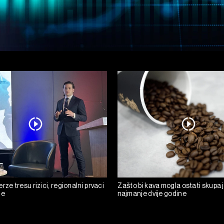
rze tresu rizici, regionalni prvaci
Zašto bi kava mogla ostati skupa 
de
najmanje dvije godine