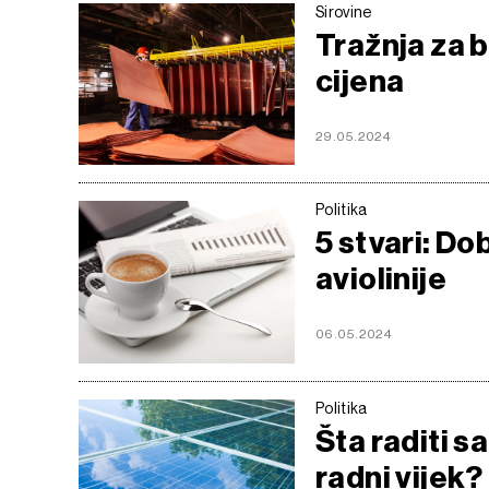
Sirovine
Tražnja za 
cijena
29.05.2024
Politika
5 stvari: Do
aviolinije
06.05.2024
Politika
Šta raditi s
radni vijek?