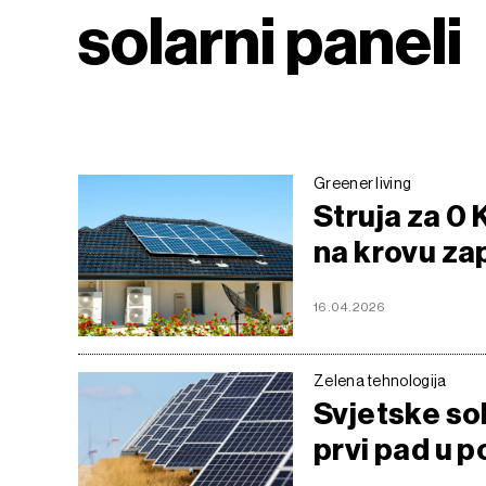
solarni paneli
Greener living
Struja za 0 
na krovu zap
16.04.2026
Zelena tehnologija
Svjetske sol
prvi pad u p