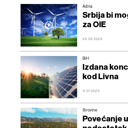
Adria
Srbija bi m
za OIE
24.09.2023
BiH
Izdana konc
kod Livna
11.07.2023
Sirovine
Povećanje u