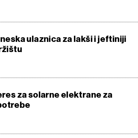
neska ulaznica za lakši i jeftiniji
ržištu
eres za solarne elektrane za
potrebe