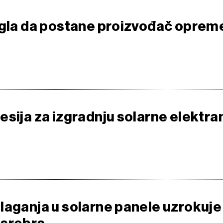
ogla da postane proizvođač oprem
esija za izgradnju solarne elektra
laganja u solarne panele uzrokuje