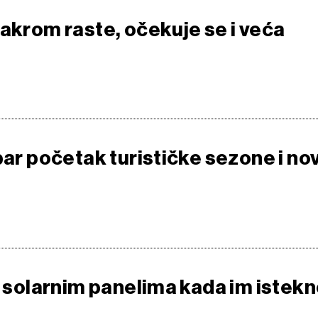
bakrom raste, očekuje se i veća
bar početak turističke sezone i no
a solarnim panelima kada im istek