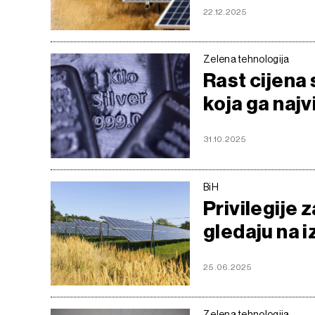
22.12.2025
Zelena tehnologija
Rast cijena 
koja ga najv
31.10.2025
BiH
Privilegije 
gledaju na 
25.06.2025
Zelena tehnologija