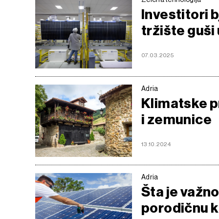
Investitori 
tržište guši
07.03.2025
Adria
Klimatske p
i zemunice
13.10.2024
Adria
Šta je važno
porodičnu 