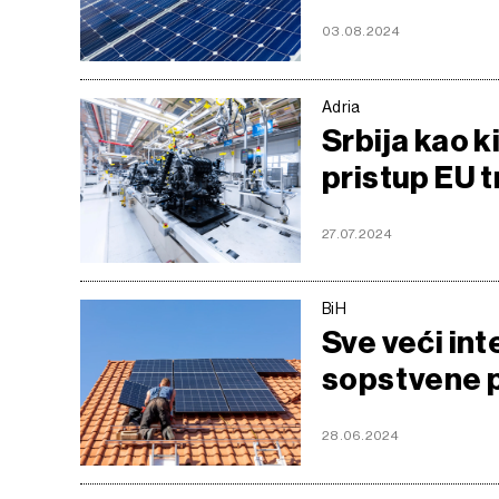
03.08.2024
Adria
Srbija kao ki
pristup EU t
27.07.2024
BiH
Sve veći int
sopstvene 
28.06.2024