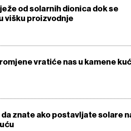
bježe od solarnih dionica dok se
 u višku proizvodnje
romjene vratiće nas u kamene ku
 da znate ako postavljate solare n
kuću