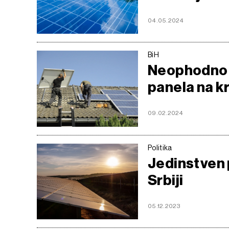
04.05.2024
BiH
Neophodno r
panela na k
09.02.2024
Politika
Jedinstven 
Srbiji
05.12.2023