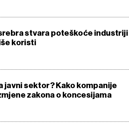
srebra stvara poteškoće industriji
iše koristi
za javni sektor? Kako kompanije
izmjene zakona o koncesijama