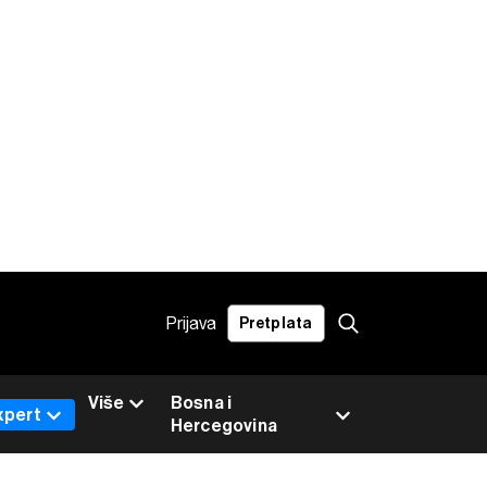
Prijava
Pretplata
Više
Bosna i
xpert
Hercegovina