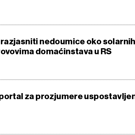
azjasniti nedoumice oko solarni
rovovima domaćinstava u RS
portal za prozjumere uspostavljen