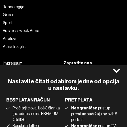
Tehnologija
Green
Sport
Businessweek Adria
Analiza
Adria Insight
Zapratite nas
Impressum
Politika kolačića
Facebook
Pravila privatnosti
Instagram
Nastavite čitati odabirom jedne od opcija
Uvjeti korištenja
Twitter
u nastavku.
Marketing
Linkedin
BESPLATAN RAČUN
PRETPLATA
Korištenje umjetne inteligencije
Tiktok
Pročitajte ovaj i još 3 članka
Neograničen
pristup
(ne odnosi se na PREMIUM
premium sadržaju na svih 5
članke)
portala
©2022 - 2026 Bloomberg L.P. All Rights Reserved. BLOOMBERG and
Besplatni bilten
Neograničen
pristup TV i