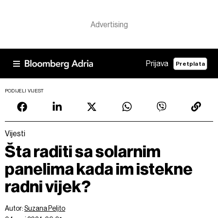
Prijava
Pretplata
PODIJELI VIJEST
Vijesti
Šta raditi sa solarnim
panelima kada im istekne
radni vijek?
Autor:
Suzana Peljto