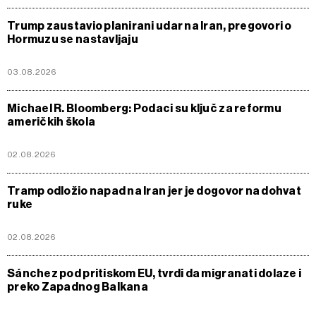
Trump zaustavio planirani udar na Iran, pregovori o
Hormuzu se nastavljaju
03.08.2026
Michael R. Bloomberg: Podaci su ključ za reformu
američkih škola
02.08.2026
Tramp odložio napad na Iran jer je dogovor na dohvat
ruke
02.08.2026
Sánchez pod pritiskom EU, tvrdi da migranati dolaze i
preko Zapadnog Balkana