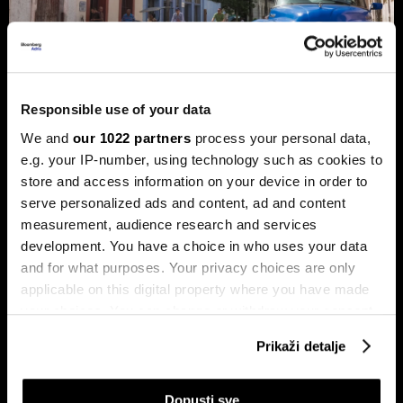
Responsible use of your data
Trump protiv Castra: Meta postaje
We and
our 1022 partners
process your personal data,
milijardersko turističko carstvo
e.g. your IP-number, using technology such as cookies to
porodice Castro
store and access information on your device in order to
Sukob oko Kube je sukob oko tri četvrtine ekonomije pod
serve personalized ads and content, ad and content
okriljem koncerna Gaesa.
measurement, audience research and services
development. You have a choice in who uses your data
and for what purposes. Your privacy choices are only
applicable on this digital property where you have made
your choices. You can change or withdraw your consent
any time from the Cookie Declaration or by clicking on
Prikaži detalje
the Privacy trigger icon.
If you allow, we would also like to:
Dopusti sve
Trumpove univerzalne carine od
Može li Donald Trump okončati