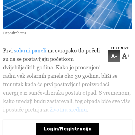
Depositphotos
TEXT SIZE
Prvi
solarni paneli
na evropsko tlo počeli
-
+
su da se postavljaju početkom
dvijehiljaditih godina. Kako je procenjeni
radni vek solarnih panela oko 30 godina, bliži se
trenutak kada će prvi postavljeni proizvođači
energije iz sunčevih zraka postati otpad. S vremenom,
kako uređaji budu zastarevali, tog otpada biće sve više
i postaće pretnja za
životnu sredinu
.
Login/Registracija