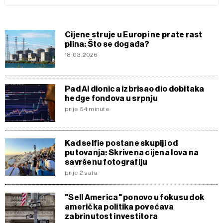
Cijene struje u Europi ne prate rast
plina: Što se događa?
18.03.2026
Pad AI dionica izbrisao dio dobitaka
hedge fondova u srpnju
prije 54 minute
Kad selfie postane skuplji od
putovanja: Skrivena cijena lova na
savršenu fotografiju
prije 2 sata
"Sell America" ponovo u fokusu dok
američka politika povećava
zabrinutost investitora