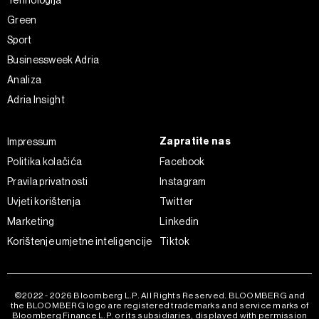
Tehnologija
Green
Sport
Businessweek Adria
Analiza
Adria Insight
Zapratite nas
Impressum
Politika kolačića
Facebook
Pravila privatnosti
Instagram
Uvjeti korištenja
Twitter
Marketing
Linkedin
Korištenje umjetne inteligencije
Tiktok
©2022 - 2026 Bloomberg L.P. All Rights Reserved. BLOOMBERG and
the BLOOMBERG logo are registered trademarks and service marks of
Bloomberg Finance L.P. or its subsidiaries, displayed with permission