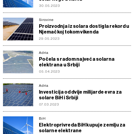
30.05.2023
Sirovine
Proizvodnja iz solara dostigla rekord u
Njemačkoj tokom vikenda
29.05.2023
Adria
Počela s radom najveća solarna
elektrana u Srbiji
05.04.2023
Adria
Investicija od dvije milijarde evra za
solare BiH i Srbiji
07.03.2023
BiH
Elektroprivreda BiH kupuje zemlju za
solarne elektrane