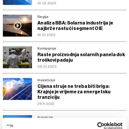
19.02.2023
Regija
Analiza BBA: Solarna industrija je
najbrže rastući segment OIE
18.01.2023
Kompanije
Raste proizvodnja solarnih panela dok
troškovi padaju
08.01.2023
Investicije
Cijena struje ne treba biti briga:
Krajnje je vrijeme za energetsku
tranziciju
28.11.2022
Inovacije
Solarni potencijal BiH veći od
zapadnoevropskih zemalja