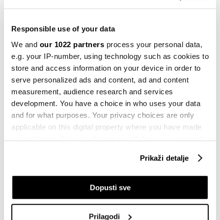
25.09.2022
Responsible use of your data
BiH
Poziv potrošačima da se prijave za
We and
our 1022 partners
process your personal data,
program energetske održivosti
e.g. your IP-number, using technology such as cookies to
07.08.2022
store and access information on your device in order to
serve personalized ads and content, ad and content
BiH
measurement, audience research and services
Novi vjetro i solarni park u BiH, skroman
development. You have a choice in who uses your data
doprinos ukupnoj proizvodnji
and for what purposes. Your privacy choices are only
03.08.2022
applicable on this digital property where you have made
your choices. You can change or withdraw your consent
Kompanije
any time from the Cookie Declaration or by clicking on
Rastu cijene opreme za solarnu
Prikaži detalje
energiju
the Privacy trigger icon.
03.08.2022
If you allow, we would also like to:
Dopusti sve
Evropa
Collect information about your geographical
Građani moraju dobiti aktivniju ulogu u
location which can be accurate to within several
proizvodnji struje iz OIE
Prilagodi