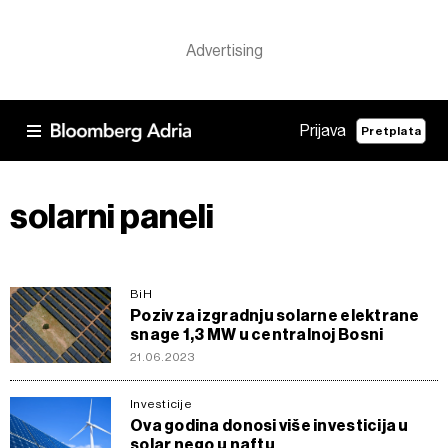
Prijava
Pretplata
solarni paneli
BiH
Poziv za izgradnju solarne elektrane
snage 1,3 MW u centralnoj Bosni
21.06.2023
Investicije
Ova godina donosi više investicija u
solar nego u naftu