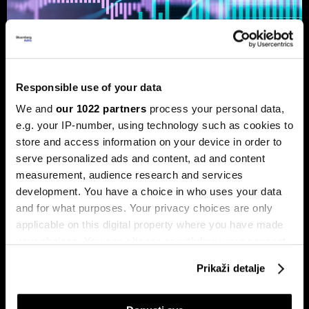
Responsible use of your data
Ljeto na burzama: Psihologija
We and
our 1022 partners
process your personal data,
ulagača kao najveći neprijatelj
e.g. your IP-number, using technology such as cookies to
store and access information on your device in order to
Povijesni podaci pokazuju da su lipanj i srpanj mjeseci s
najmanjom volatilnošću na burzama.
serve personalized ads and content, ad and content
measurement, audience research and services
development. You have a choice in who uses your data
and for what purposes. Your privacy choices are only
applicable on this digital property where you have made
your choices. You can change or withdraw your consent
any time from the Cookie Declaration or by clicking on
Prikaži detalje
the Privacy trigger icon.
Sezona rezultata u fokusu:
Globalne berze tresu rizici,
If you allow, we would also like to: