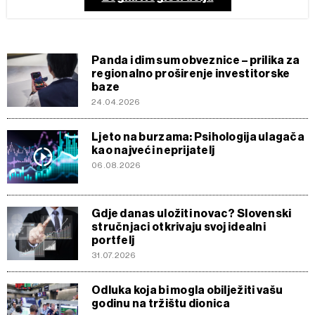
Panda i dim sum obveznice – prilika za
regionalno proširenje investitorske
baze
24.04.2026
Ljeto na burzama: Psihologija ulagača
kao najveći neprijatelj
06.08.2026
Gdje danas uložiti novac? Slovenski
stručnjaci otkrivaju svoj idealni
portfelj
31.07.2026
Odluka koja bi mogla obilježiti vašu
godinu na tržištu dionica