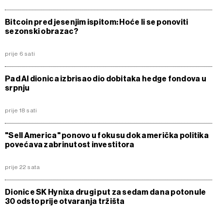
Bitcoin pred jesenjim ispitom: Hoće li se ponoviti
sezonski obrazac?
prije 6 sati
Pad AI dionica izbrisao dio dobitaka hedge fondova u
srpnju
prije 18 sati
"Sell America" ponovo u fokusu dok američka politika
povećava zabrinutost investitora
prije 22 sata
Dionice SK Hynixa drugi put za sedam dana potonule
30 odsto prije otvaranja tržišta