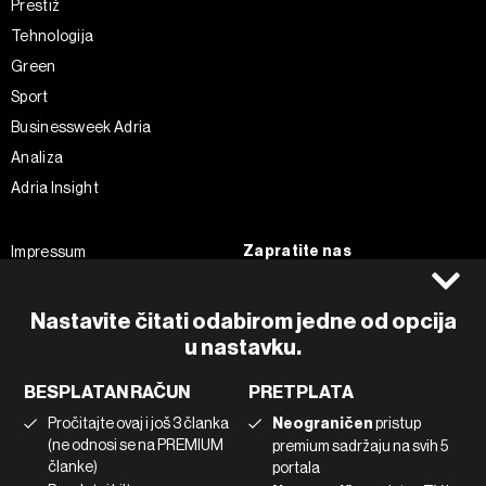
Prestiž
Tehnologija
Green
Sport
Businessweek Adria
Analiza
Adria Insight
Zapratite nas
Impressum
Politika kolačića
Facebook
Pravila privatnosti
Instagram
Nastavite čitati odabirom jedne od opcija
Uvjeti korištenja
Twitter
u nastavku.
Marketing
Linkedin
BESPLATAN RAČUN
PRETPLATA
Korištenje umjetne inteligencije
Tiktok
Pročitajte ovaj i još 3 članka
Neograničen
pristup
(ne odnosi se na PREMIUM
premium sadržaju na svih 5
članke)
portala
©2022 - 2026 Bloomberg L.P. All Rights Reserved. BLOOMBERG and