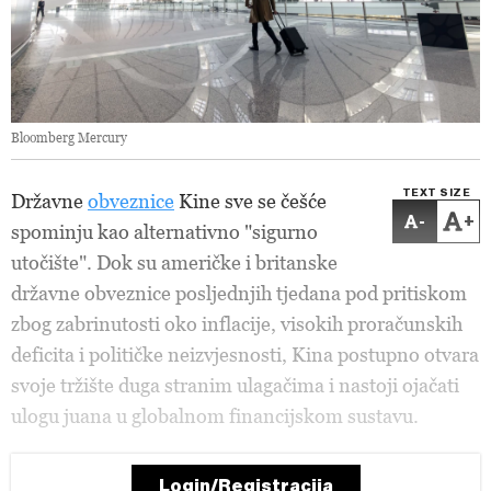
Bloomberg Mercury
TEXT SIZE
Državne
obveznice
Kine sve se češće
-
+
spominju kao alternativno "sigurno
utočište". Dok su američke i britanske
državne obveznice posljednjih tjedana pod pritiskom
zbog zabrinutosti oko inflacije, visokih proračunskih
deficita i političke neizvjesnosti, Kina postupno otvara
svoje tržište duga stranim ulagačima i nastoji ojačati
ulogu juana u globalnom financijskom sustavu.
Login/Registracija