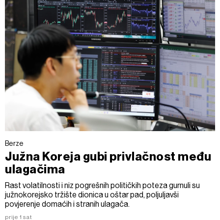
Berze
Južna Koreja gubi privlačnost među
ulagačima
Rast volatilnosti i niz pogrešnih političkih poteza gurnuli su
južnokorejsko tržište dionica u oštar pad, poljuljavši
povjerenje domaćih i stranih ulagača.
prije 1 sat