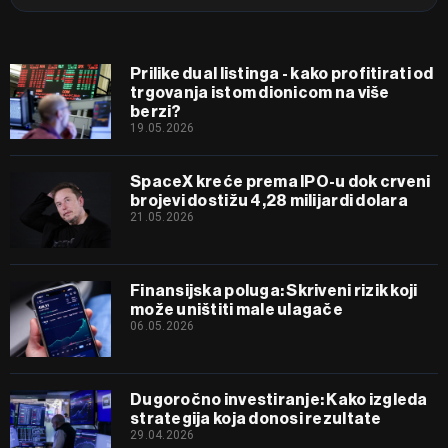
Prilike dual listinga - kako profitirati od
trgovanja istom dionicom na više
berzi?
19.05.2026
SpaceX kreće prema IPO-u dok crveni
brojevi dostižu 4,28 milijardi dolara
21.05.2026
Finansijska poluga: Skriveni rizik koji
može uništiti male ulagače
06.05.2026
Dugoročno investiranje: Kako izgleda
strategija koja donosi rezultate
29.04.2026