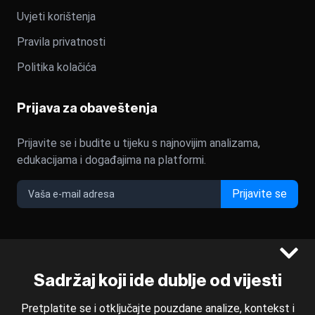
Uvjeti korištenja
Pravila privatnosti
Politika kolačića
Prijava za obaveštenja
Prijavite se i budite u tijeku s najnovijim analizama,
edukacijama i događajima na platformi.
Prijavite se
©2022 - 2026 Bloomberg L.P. All Rights Reserved. BLOOMBERG
Sadržaj koji ide dublje od vijesti
and the BLOOMBERG logo are registered trademarks and
service marks of Bloomberg Finance L.P. or its subsidiaries,
Pretplatite se i otključajte pouzdane analize, kontekst i
displayed with permission