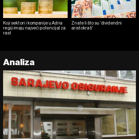
Koji sektori i kompanije u Adria
Znate li što su 'dividendni
regiji imaju najveći potencijal za
aristokrati'
rast
Analiza