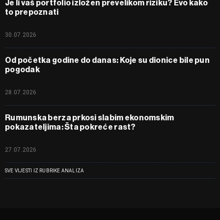
Je li vaš portfolio izložen prevelikom riziku? Evo kako
to prepoznati
30.07.2026
Od početka godine do danas: Koje su dionice bile pun
pogodak
28.07.2026
Rumunska berza prkosi slabim ekonomskim
pokazateljima: Šta pokreće rast?
27.07.2026
SVE VIJESTI IZ RUBRIKE ANALIZA