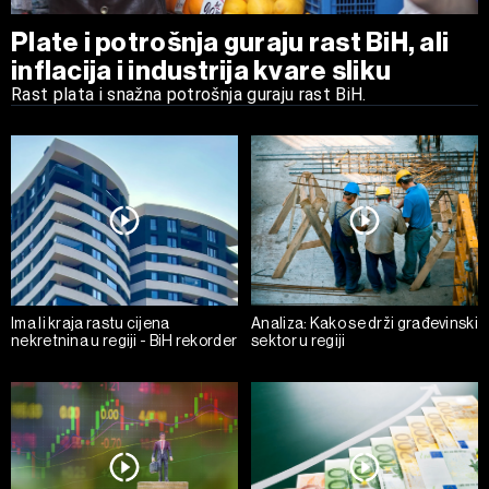
Plate i potrošnja guraju rast BiH, ali
inflacija i industrija kvare sliku
Rast plata i snažna potrošnja guraju rast BiH.
Ima li kraja rastu cijena
Analiza: Kako se drži građevinski
nekretnina u regiji - BiH rekorder
sektor u regiji