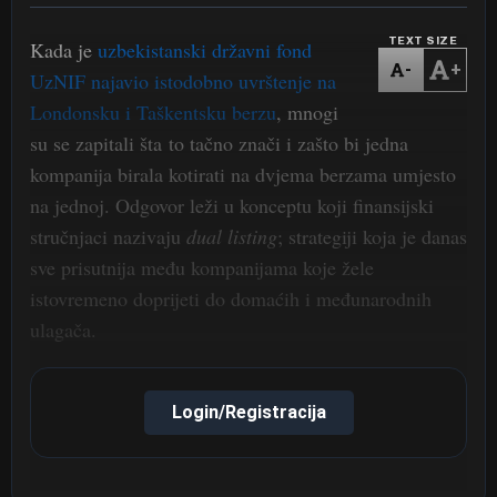
TEXT SIZE
Kada je
uzbekistanski državni fond
-
+
UzNIF najavio istodobno uvrštenje na
Londonsku i Taškentsku berzu
, mnogi
su se zapitali šta to tačno znači i zašto bi jedna
kompanija birala kotirati na dvjema berzama umjesto
na jednoj. Odgovor leži u konceptu koji finansijski
stručnjaci nazivaju
dual listing
; strategiji koja je danas
sve prisutnija među kompanijama koje žele
istovremeno doprijeti do domaćih i međunarodnih
ulagača.
Login/Registracija