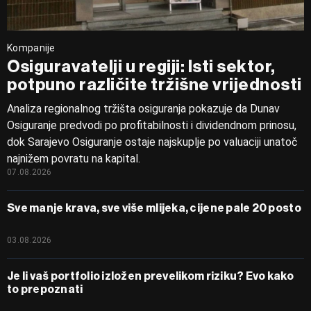
Kompanije
Osiguravatelji u regiji: Isti sektor,
potpuno različite tržišne vrijednosti
Analiza regionalnog tržišta osiguranja pokazuje da Dunav
Osiguranje predvodi po profitabilnosti i dividendnom prinosu,
dok Sarajevo Osiguranje ostaje najskuplje po valuaciji unatoč
najnižem povratu na kapital.
07.08.2026
Sve manje krava, sve više mlijeka, cijene pale 20 posto
03.08.2026
Je li vaš portfolio izložen prevelikom riziku? Evo kako
to prepoznati