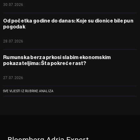
30.07.2026
Od početka godine do danas: Koje su dionice bile pun
pogodak
28.07.2026
Rumunska berza prkosi slabim ekonomskim
pokazateljima: Šta pokreće rast?
27.07.2026
SVE VIJESTI IZ RUBRIKE ANALIZA
Bloomberg Adria Expert