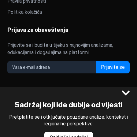
Pravila privatnosti
Politika kolačića
Prijava za obaveštenja
Prijavite se i budite u tijeku s najnovijim analizama,
edukacijama i događajima na platformi.
Prijavite se
©2022 - 2026 Bloomberg L.P. All Rights Reserved. BLOOMBERG
Sadržaj koji ide dublje od vijesti
and the BLOOMBERG logo are registered trademarks and
service marks of Bloomberg Finance L.P. or its subsidiaries,
Pretplatite se i otključajte pouzdane analize, kontekst i
displayed with permission
regionalne perspektive.
Bloomberg Adria is a Mtel Swiss SA Property
News CMS by Cubes