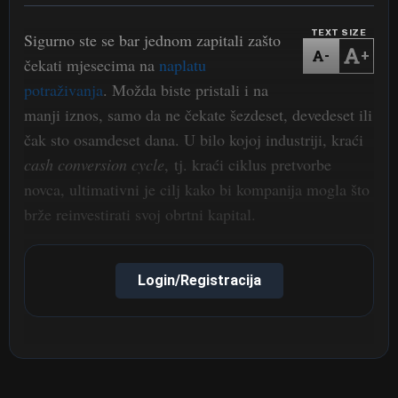
TEXT SIZE
Sigurno ste se bar jednom zapitali zašto
-
+
čekati mjesecima na
naplatu
potraživanja
. Možda biste pristali i na
manji iznos, samo da ne čekate šezdeset, devedeset ili
čak sto osamdeset dana. U bilo kojoj industriji, kraći
cash conversion cycle
,
tj. kraći ciklus pretvorbe
novca, ultimativni je cilj kako bi kompanija mogla što
brže reinvestirati svoj obrtni kapital.
Login/Registracija