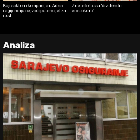
Koji sektori i kompanije u Adria
Znate li što su 'dividendni
regiji imaju najveći potencijal za
aristokrati'
rast
Analiza