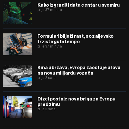
Kako izgraditi data centar u svemiru
prije 37 minuta
Formula 1 bilježi rast, no zaljevsko
tržište gubi tempo
prije 37 minuta
Kina ubrzava, Evropa zaostaje u lovu
na novu milijardu vozača
prije 2 sata
Dizel postaje nova briga za Evropu
pred zimu
prije 3 sata