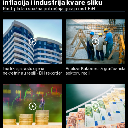
inflacija i industrija kvare sliku
Rast plata i snažna potrošnja guraju rast BiH.
Ima li kraja rastu cijena
Analiza: Kako se drži građevinski
nekretnina u regiji - BiH rekorder
sektor u regiji