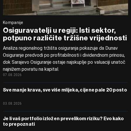
Kompanije
Osiguravatelji u regiji: Isti sektor,
potpuno različite tržišne vrijednosti
Analiza regionalnog tržišta osiguranja pokazuje da Dunav
Osiguranje predvodi po profitabilnosti i dividendnom prinosu,
dok Sarajevo Osiguranje ostaje najskuplje po valuaciji unatoč
najnižem povratu na kapital.
07.08.2026
Sve manje krava, sve više mlijeka, cijene pale 20 posto
03.08.2026
Je li vaš portfolio izložen prevelikom riziku? Evo kako
to prepoznati