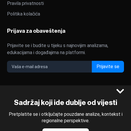
Pravila privatnosti
Politika kolačića
Prijava za obaveštenja
Prijavite se i budite u tijeku s najnovijim analizama,
edukacijama i događajima na platformi.
Prijavite se
©2022 - 2026 Bloomberg L.P. All Rights Reserved. BLOOMBERG
Sadržaj koji ide dublje od vijesti
and the BLOOMBERG logo are registered trademarks and
service marks of Bloomberg Finance L.P. or its subsidiaries,
Pretplatite se i otključajte pouzdane analize, kontekst i
displayed with permission
regionalne perspektive.
Bloomberg Adria is a Mtel Swiss SA Property
News CMS by Cubes