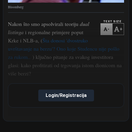
Bloomberg
TEXT SIZE
Nakon što smo apsolvirali teoriju
dual
-
+
listinga
i regionalne primjere poput
Krke i NLB-a, (
Šta donosi 'dvostruko
uvrštavanje na berzu'? Ono koje Studencu nije pošlo
za rukom..
) ključno pitanje za svakog investitora
glasi: kako profitirati od trgovanja istom dionicom na
više berzi?
Login/Registracija