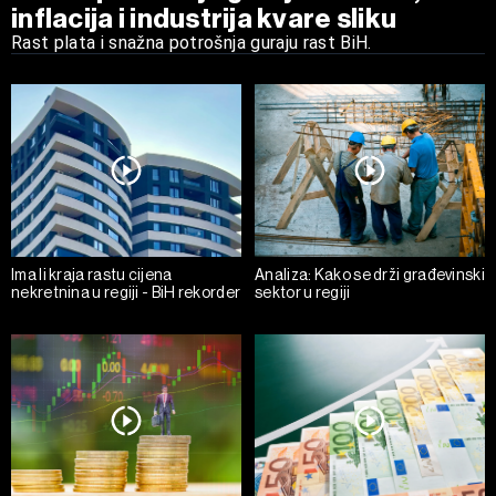
inflacija i industrija kvare sliku
Rast plata i snažna potrošnja guraju rast BiH.
Ima li kraja rastu cijena
Analiza: Kako se drži građevinski
nekretnina u regiji - BiH rekorder
sektor u regiji