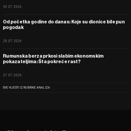
30.07.2026
Od početka godine do danas: Koje su dionice bile pun
pogodak
28.07.2026
Rumunska berza prkosi slabim ekonomskim
pokazateljima: Šta pokreće rast?
27.07.2026
SVE VIJESTI IZ RUBRIKE ANALIZA