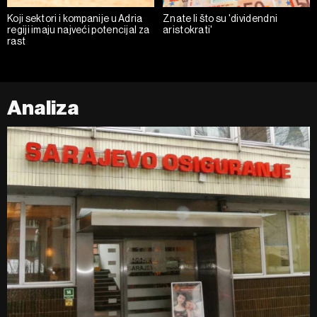
Koji sektori i kompanije u Adria
Znate li što su 'dividendni
regiji imaju najveći potencijal za
aristokrati'
rast
Analiza