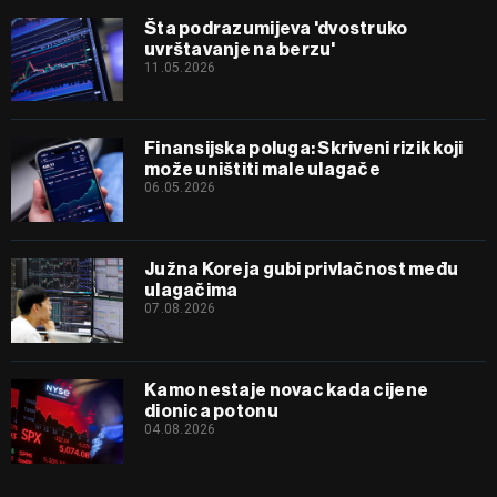
Šta podrazumijeva 'dvostruko
uvrštavanje na berzu'
11.05.2026
Finansijska poluga: Skriveni rizik koji
može uništiti male ulagače
06.05.2026
Južna Koreja gubi privlačnost među
ulagačima
07.08.2026
Kamo nestaje novac kada cijene
dionica potonu
04.08.2026