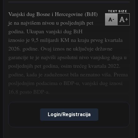
TEXT SIZE
Vanjski dug Bosne i Hercegovine (BiH)
-
+
je na najvišem nivou u posljednjih pet
godina. Ukupan vanjski dug BiH
iznosio je 9,5 milijardi KM na kraju prvog kvartala
2026. godine. Ovaj iznos ne uključuje državne
garancije te je najviši apsolutni nivo vanjskog duga u
posljednjih pet godina, osim trećeg kvartala 2022.
godine, kada je zaduženost bila neznatno viša. Prema
posljednjim podacima o BDP‑u, vanjski dug iznosi
16,8 posto BDP‑a.
Login/Registracija