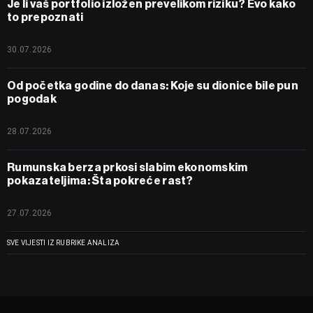
Je li vaš portfolio izložen prevelikom riziku? Evo kako
to prepoznati
30.07.2026
Od početka godine do danas: Koje su dionice bile pun
pogodak
28.07.2026
Rumunska berza prkosi slabim ekonomskim
pokazateljima: Šta pokreće rast?
27.07.2026
SVE VIJESTI IZ RUBRIKE ANALIZA