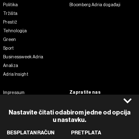
Politika
Bloomberg Adria događaji
Tržišta
Prestiž
Tehnologija
Green
Sport
Businessweek Adria
Analiza
Adria Insight
Zapratite nas
Impressum
Politika kolačića
Facebook
Pravila privatnosti
Instagram
Nastavite čitati odabirom jedne od opcija
Uvjeti korištenja
u nastavku.
Twitter
Marketing
Linkedin
BESPLATAN RAČUN
PRETPLATA
Korištenje umjetne inteligencije
Tiktok