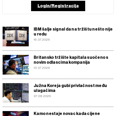
Login/Registracija
IBM šalje signal da na tržištu nešto nije
u redu
16.07.2026
Britansko tržište kapitala suočeno s
novim odlascima kompanija
13.07.2026
Južna Koreja gubi privlačnost među
ulagačima
07.08.2026
Kamo nestaje novac kada cijene