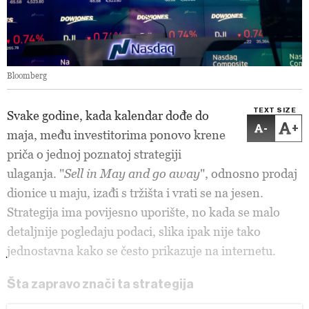
Bloomberg
TEXT SIZE
Svake godine, kada kalendar dođe do
-
+
maja, među investitorima ponovo krene
priča o jednoj poznatoj strategiji
ulaganja. "
Sell in May and go away
", odnosno prodaj
dionice u maju, izađi s tržišta i vrati se na jesen.
Strategija ima povijesno uporište, no kada se malo
detaljnije pogledaju podaci, slika ipak nije tako
jednostavna kako se često prikazuje na internetu.
Šta zapravo znači ta strategija