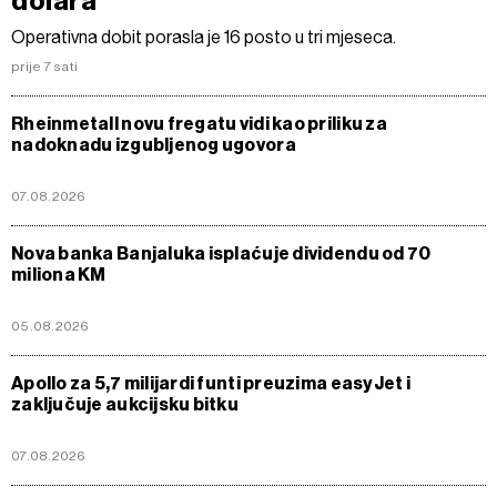
dolara
Operativna dobit porasla je 16 posto u tri mjeseca.
prije 7 sati
Rheinmetall novu fregatu vidi kao priliku za
nadoknadu izgubljenog ugovora
07.08.2026
Nova banka Banjaluka isplaćuje dividendu od 70
miliona KM
05.08.2026
Apollo za 5,7 milijardi funti preuzima easyJet i
zaključuje aukcijsku bitku
07.08.2026