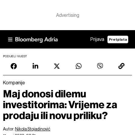
Prijava
Pretplata
PODIJELI VIJEST
Kompanije
Maj donosi dilemu
investitorima: Vrijeme za
prodaju ili novu priliku?
Autor:
Nikola Stojadinović