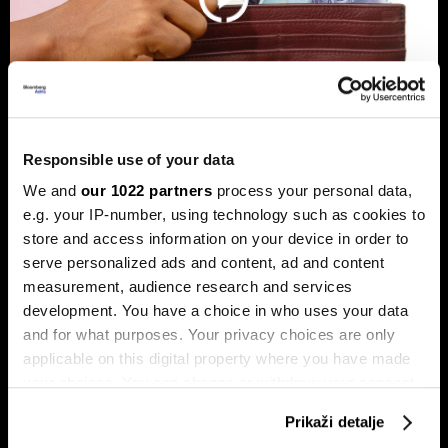
Responsible use of your data
Banke traže veći limit za potrošačke
We and
our 1022 partners
process your personal data,
kredite: Prag od 50.000 KM prenizak
e.g. your IP-number, using technology such as cookies to
Banke u Bosni i Hercegovini (BiH) traže povećanje limita za
store and access information on your device in order to
potrošačke, odnosno nenamjenske kredite sa sadašnjih
serve personalized ads and content, ad and content
50.000 KM, tvrdeći da taj prag više ne odgovara rastu
measurement, audience research and services
plata i životnih troškova.
development. You have a choice in who uses your data
and for what purposes. Your privacy choices are only
applicable on this digital property where you have made
your choices. You can change or withdraw your consent
any time from the Cookie Declaration or by clicking on
Prikaži detalje
the Privacy trigger icon.