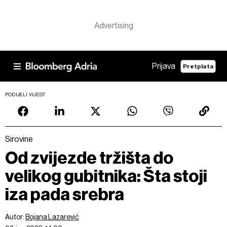
Prijava
Pretplata
PODIJELI VIJEST
Sirovine
Od zvijezde tržišta do
velikog gubitnika: Šta stoji
iza pada srebra
Autor:
Bojana Lazarević