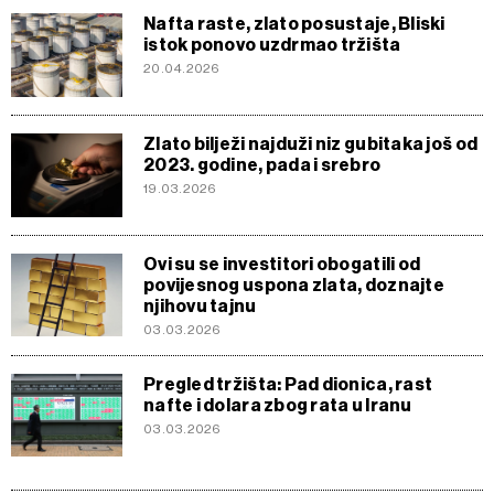
Nafta raste, zlato posustaje, Bliski
istok ponovo uzdrmao tržišta
20.04.2026
Zlato bilježi najduži niz gubitaka još od
2023. godine, pada i srebro
19.03.2026
Ovi su se investitori obogatili od
povijesnog uspona zlata, doznajte
njihovu tajnu
03.03.2026
Pregled tržišta: Pad dionica, rast
nafte i dolara zbog rata u Iranu
03.03.2026