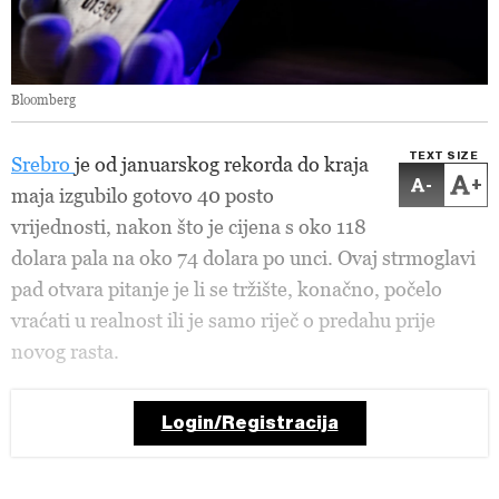
Bloomberg
TEXT SIZE
Srebro
je od januarskog rekorda do kraja
-
+
maja izgubilo gotovo 40 posto
vrijednosti, nakon što je cijena s oko 118
dolara pala na oko 74 dolara po unci. Ovaj strmoglavi
pad otvara pitanje je li se tržište, konačno, počelo
vraćati u realnost ili je samo riječ o predahu prije
novog rasta.
Login/Registracija