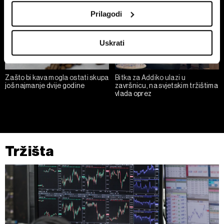
location which can be accurate to within several
Prilagodi
meters
Identify your device by actively scanning it for
Uskrati
specific characteristics (fingerprinting)
Find out more about how your personal data is processed
and set your preferences in the
details section
.
Zašto bi kava mogla ostati skupa
Bitka za Addiko ulazi u
još najmanje dvije godine
završnicu, na svjetskim tržištima
vlada oprez
Zajednički voditelji obrade su HD-WIN ARENA SPORT
d.o.o. i
Partneri
. Više o podacima koje obrađujemo kao i
o vašim pravima pročitajte u našoj
Politici privatnosti
, a
o kolačićima i drugim sličnim tehnologijama u
Politici
kolačića
. Kolačiće u bilo kojem trenutku možete ponovno
Tržišta
ažurirati klikom na „Prikaži detalje“. Privolu možete u bilo
kojem trenutku povući bez negativnih posljedica.