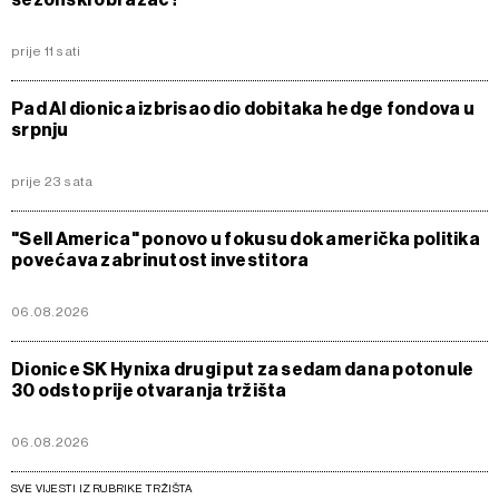
prije 11 sati
Pad AI dionica izbrisao dio dobitaka hedge fondova u
srpnju
prije 23 sata
"Sell America" ponovo u fokusu dok američka politika
povećava zabrinutost investitora
06.08.2026
Dionice SK Hynixa drugi put za sedam dana potonule
30 odsto prije otvaranja tržišta
06.08.2026
SVE VIJESTI IZ RUBRIKE TRŽIŠTA