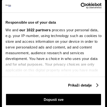
Ljeto na burzama: Psihologija
Responsible use of your data
ulagača kao najveći neprijatelj
We and
our 1022 partners
process your personal data,
Povijesni podaci pokazuju da su lipanj i srpanj mjeseci s
e.g. your IP-number, using technology such as cookies to
najmanjom volatilnošću na burzama.
store and access information on your device in order to
serve personalized ads and content, ad and content
measurement, audience research and services
development. You have a choice in who uses your data
and for what purposes. Your privacy choices are only
applicable on this digital property where you have made
your choices. You can change or withdraw your consent
any time from the Cookie Declaration or by clicking on
Prikaži detalje
the Privacy trigger icon.
Sezona rezultata u fokusu:
Globalne berze tresu rizici,
Končar predvodi regiju
regionalni prvaci nižu rekorde
If you allow, we would also like to:
Dopusti sve
Collect information about your geographical