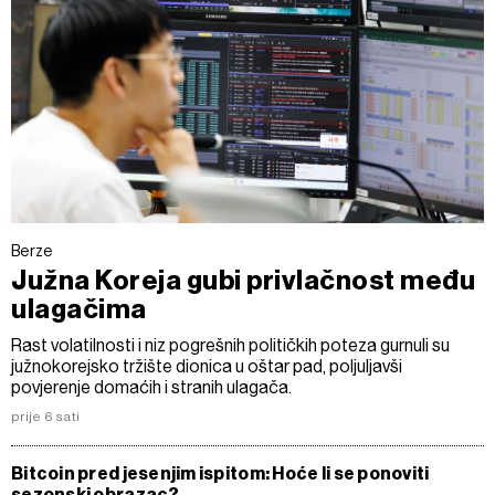
Berze
Južna Koreja gubi privlačnost među
ulagačima
Rast volatilnosti i niz pogrešnih političkih poteza gurnuli su
južnokorejsko tržište dionica u oštar pad, poljuljavši
povjerenje domaćih i stranih ulagača.
prije 6 sati
Bitcoin pred jesenjim ispitom: Hoće li se ponoviti
sezonski obrazac?