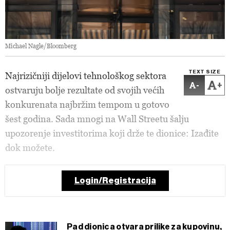
Michael Nagle/Bloomberg
TEXT SIZE
Najrizičniji dijelovi tehnološkog sektora
-
+
ostvaruju bolje rezultate od svojih većih
konkurenata najbržim tempom u gotovo
šest godina. Sada mnogi na Wall Streetu šalju
upozorenje investitorima koji drže te dionice: Izađite
dok možete.
Login/Registracija
Pad dionica otvara prilike za kupovinu,