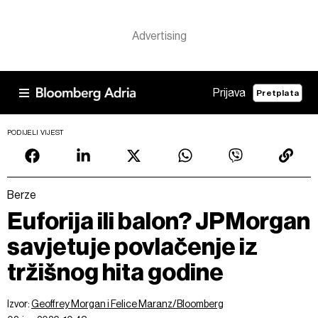
Prijava
Pretplata
PODIJELI VIJEST
Berze
Euforija ili balon? JPMorgan
savjetuje povlačenje iz
tržišnog hita godine
Izvor:
Geoffrey Morgan i Felice Maranz/Bloomberg