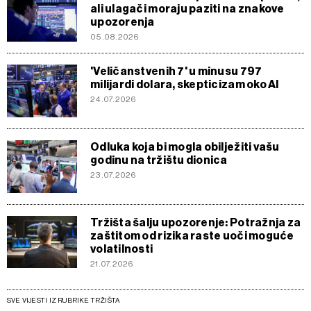
ali ulagači moraju paziti na znakove
upozorenja
05.08.2026
'Veličanstvenih 7' u minusu 797
milijardi dolara, skepticizam oko Al
24.07.2026
Odluka koja bi mogla obilježiti vašu
godinu na tržištu dionica
23.07.2026
Tržišta šalju upozorenje: Potražnja za
zaštitom od rizika raste uoči moguće
volatilnosti
21.07.2026
SVE VIJESTI IZ RUBRIKE TRŽIŠTA