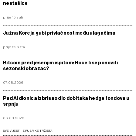
nestašice
prije 15 sati
Južna Koreja gubi privlačnost među ulagačima
prije 22 sata
Bitcoin pred jesenjim ispitom: Hoće li se ponoviti
sezonski obrazac?
07.08.2026
Pad AI dionica izbrisao dio dobitaka hedge fondova u
srpnju
06.08.2026
SVE VIJESTI IZ RUBRIKE TRŽIŠTA