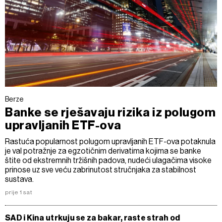
Berze
Banke se rješavaju rizika iz polugom
upravljanih ETF-ova
Rastuća popularnost polugom upravljanih ETF-ova potaknula
je val potražnje za egzotičnim derivatima kojima se banke
štite od ekstremnih tržišnih padova, nudeći ulagačima visoke
prinose uz sve veću zabrinutost stručnjaka za stabilnost
sustava.
prije 1 sat
SAD i Kina utrkuju se za bakar, raste strah od