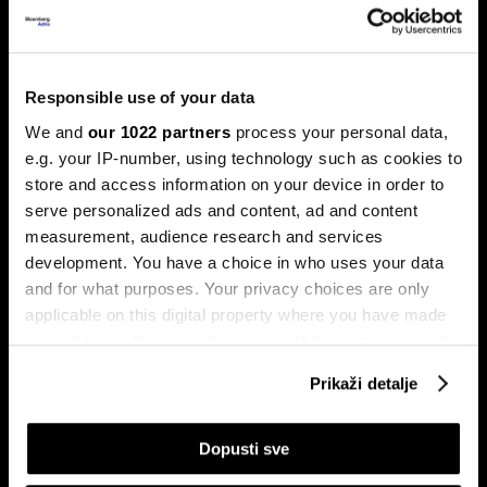
Ljeto na burzama: Psihologija
ulagača kao najveći neprijatelj
Responsible use of your data
Povijesni podaci pokazuju da su lipanj i srpanj mjeseci s
We and
our 1022 partners
process your personal data,
najmanjom volatilnošću na burzama.
e.g. your IP-number, using technology such as cookies to
store and access information on your device in order to
serve personalized ads and content, ad and content
measurement, audience research and services
development. You have a choice in who uses your data
and for what purposes. Your privacy choices are only
applicable on this digital property where you have made
your choices. You can change or withdraw your consent
any time from the Cookie Declaration or by clicking on
Sezona rezultata u fokusu:
Globalne berze tresu rizici,
Prikaži detalje
Končar predvodi regiju
regionalni prvaci nižu rekorde
the Privacy trigger icon.
If you allow, we would also like to:
Dopusti sve
Collect information about your geographical