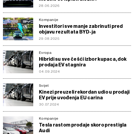
28.06.2026
Kompanije
Investitori sve manje zabrinuti pred
objavu rezultata BYD-ja
29.08.2025
Evropa
Hibridi su sve češći izbor kupaca, dok
prodaja EV stagnira
04.09.2024
Svijet
Kinezi preuzeli rekordan udio u prodaji
EV prije uvođenja EU carina
30.07.2024
Kompanije
Tesla rastom prodaje skoro prestigla
Audi