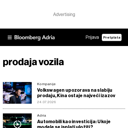
Prijava
Pretplata
prodaja vozila
Kompanije
Volkswagen upozorava na slabiju
prodaju, Kina ostaje najveći izazov
24.07.2026
Adria
Automobili kao investicija: U koje
modele se isplati uložiti?