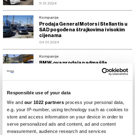
11.01.2024
Kompanije
Prodaja General Motors i Stellantis u
SAD pogođena štrajkovima i visokim
cijenama
04.01.2024
Kompanije
BMW-ova prodaja nadmašila
očekivanja
03.11.2023
Svijet
Responsible use of your data
Kina podstiče veću upotrebu
električnih automobila u ruralnim
We and
our 1022 partners
process your personal data,
djelovima
e.g. your IP-number, using technology such as cookies to
11.06.2023
store and access information on your device in order to
serve personalized ads and content, ad and content
Auto
measurement, audience research and services
Iz Rolls-Roycea tvrde da ultrabogati i