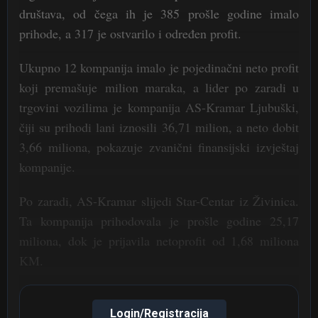
društava, od čega ih je 385 prošle godine imalo
prihode, a 317 je ostvarilo i određen profit.
Ukupno 12 kompanija imalo je pojedinačni neto profit
koji premašuje milion maraka, a lider po zaradi u
trgovini vozilima je kompanija AS-Kramar Ljubuški,
čiji su prihodi lani iznosili 36,71 milion, a neto dobit
3,66 miliona, pokazuje zvanični finansijski izvještaj
kompanije.
Po zaradi, AS-Kramar slijedi Star-Centar iz Živinica.
Ta kompanija prihodovala je prošle godine 25,17
miliona, dok je prijavila netoprofit od 1,68 miliona
KM.
Login/Registracija