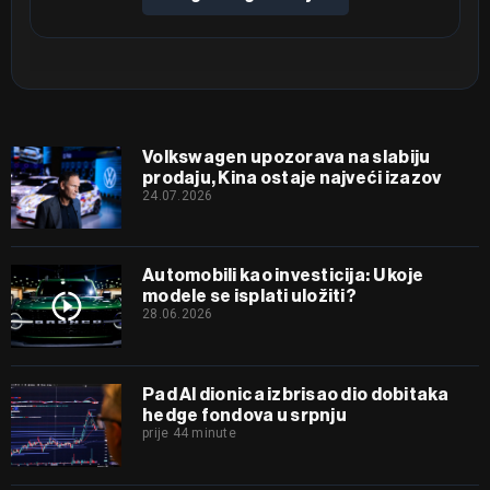
Volkswagen upozorava na slabiju
prodaju, Kina ostaje najveći izazov
24.07.2026
Automobili kao investicija: U koje
modele se isplati uložiti?
28.06.2026
Pad AI dionica izbrisao dio dobitaka
hedge fondova u srpnju
prije 44 minute