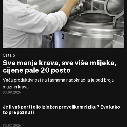
Ostalo
Sve manje krava, sve više mlijeka,
cijene pale 20 posto
Veća produktivnost na farmama nadoknadila je pad broja
muznih krava.
03.08.2026
Je li vaš portfolio izložen prevelikom riziku? Evo kako
to prepoznati
30.07.2026