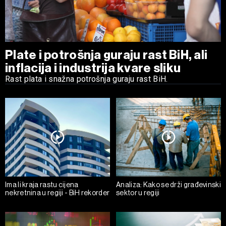
Plate i potrošnja guraju rast BiH, ali
inflacija i industrija kvare sliku
Rast plata i snažna potrošnja guraju rast BiH.
Ima li kraja rastu cijena
Analiza: Kako se drži građevinski
nekretnina u regiji - BiH rekorder
sektor u regiji