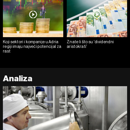
Koji sektori i kompanije u Adria
Znate li što su 'dividendni
regiji imaju najveći potencijal za
aristokrati'
rast
Analiza