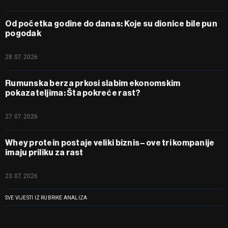
Od početka godine do danas: Koje su dionice bile pun
pogodak
28.07.2026
Rumunska berza prkosi slabim ekonomskim
pokazateljima: Šta pokreće rast?
27.07.2026
Whey protein postaje veliki biznis – ove tri kompanije
imaju priliku za rast
23.07.2026
SVE VIJESTI IZ RUBRIKE ANALIZA