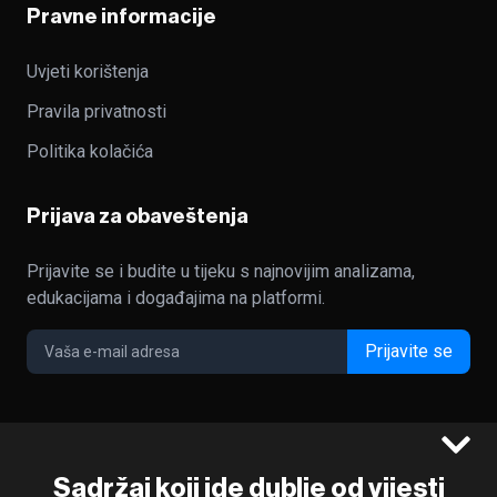
Pravne informacije
Uvjeti korištenja
Pravila privatnosti
Politika kolačića
Prijava za obaveštenja
Prijavite se i budite u tijeku s najnovijim analizama,
edukacijama i događajima na platformi.
Prijavite se
©2022 - 2026 Bloomberg L.P. All Rights Reserved. BLOOMBERG
Sadržaj koji ide dublje od vijesti
and the BLOOMBERG logo are registered trademarks and