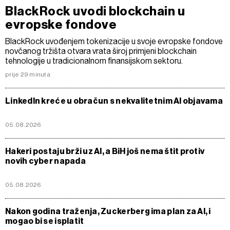
BlackRock uvodi blockchain u
evropske fondove
BlackRock uvođenjem tokenizacije u svoje evropske fondove
novčanog tržišta otvara vrata široj primjeni blockchain
tehnologije u tradicionalnom finansijskom sektoru.
prije 29 minuta
LinkedIn kreće u obračun s nekvalitetnim AI objavama
05.08.2026
Hakeri postaju brži uz AI, a BiH još nema štit protiv
novih cyber napada
05.08.2026
Nakon godina traženja, Zuckerberg ima plan za Al, i
mogao bi se isplatit