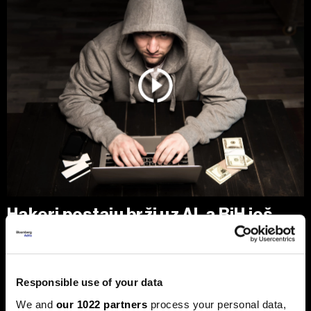
Hakeri postaju brži uz AI, a BiH još
nema štit protiv novih cyber napada
BiH ulazi u novu fazu cyber prijetnji, ali odbrana i dalje nije
dovoljno povezana.
Responsible use of your data
We and
our 1022 partners
process your personal data,