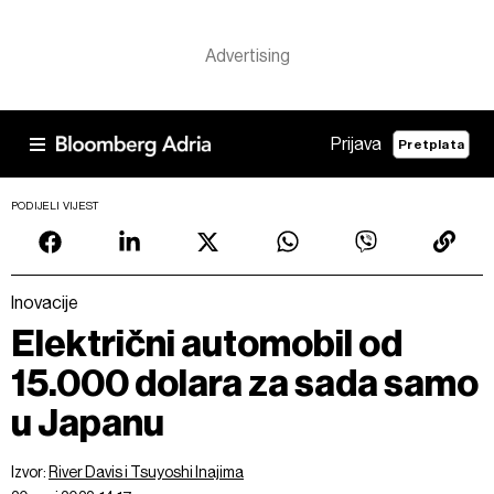
Prijava
Pretplata
PODIJELI VIJEST
Inovacije
Električni automobil od
15.000 dolara za sada samo
u Japanu
Izvor:
River Davis i Tsuyoshi Inajima