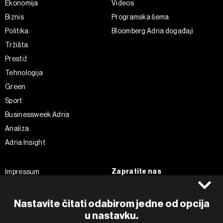
Ekonomija
Videos
Biznis
Programska šema
Politika
Bloomberg Adria događaji
Tržišta
Prestiž
Tehnologija
Green
Sport
Businessweek Adria
Analiza
Adria Insight
Zapratite nas
Impressum
Politika kolačića
Facebook
Pravila privatnosti
Instagram
Nastavite čitati odabirom jedne od opcija
Uvjeti korištenja
u nastavku.
Twitter