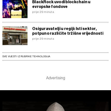
BlackRock uvodi blockchain u
evropske fondove
prije 29 minuta
Osiguravatelji u regiji: Isti sektor,
potpuno različite tržišne vrijednosti
prije 29 minuta
SVE VIJESTI IZ RUBRIKE TEHNOLOGIJA