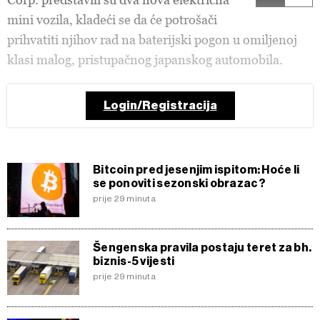
mini vozila, kladeći se da će potrošači
prihvatiti njihov rad na baterijski pogon u omiljenoj
klasi malog, pristupačnog japanskog automobila.
Login/Registracija
Bitcoin pred jesenjim ispitom: Hoće li
se ponoviti sezonski obrazac?
prije 29 minuta
Šengenska pravila postaju teret za bh.
biznis-5 vijesti
prije 29 minuta