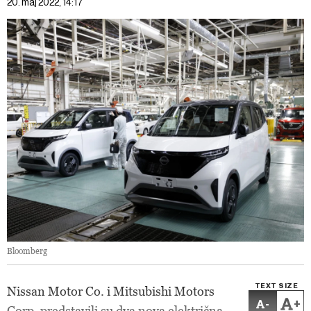
20. maj 2022, 14:17
Bloomberg
TEXT SIZE
Nissan Motor Co. i Mitsubishi Motors
-
+
Corp. predstavili su dva nova električna