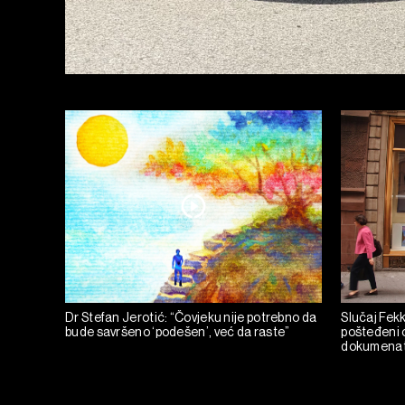
Dr Stefan Jerotić: “Čovjeku nije potrebno da
Slučaj Fekka
bude savršeno ‘podešen’, već da raste”
pošteđeni o
dokumena