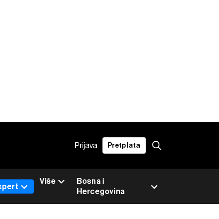
Prijava
Pretplata
Više
Bosna i
xpert
Hercegovina