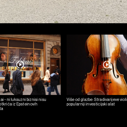
i - ni luksuzni biznisi nisu
Više od glazbe: Stradivarijeve viol
tkrića iz Epsteinovih
popularniji investicijski alat
ta