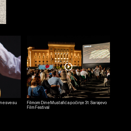
ine sve su
Filmom Dine Mustafića počinje 31. Sarajevo
Film Festival