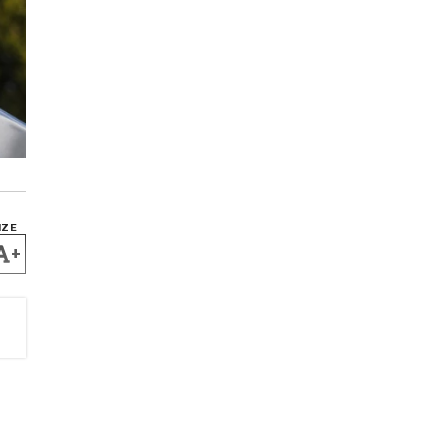
IZE
+