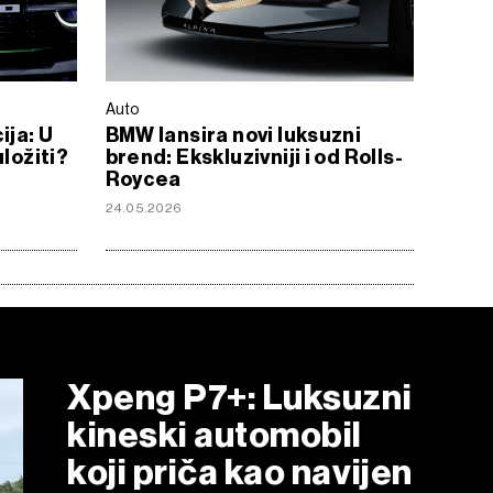
Auto
ija: U
BMW lansira novi luksuzni
uložiti?
brend: Ekskluzivniji i od Rolls-
Roycea
24.05.2026
Xpeng P7+: Luksuzni
kineski automobil
koji priča kao navijen