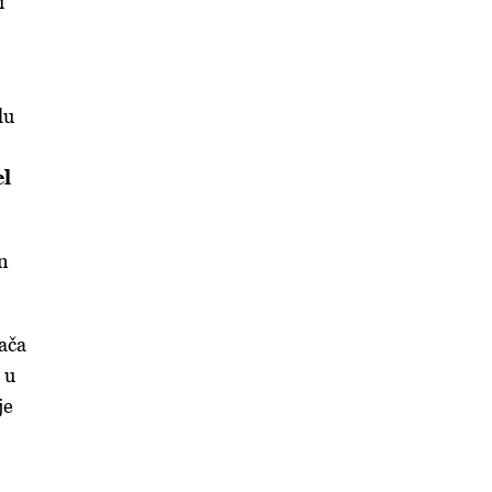
i
lu
el
an
ača
 u
je