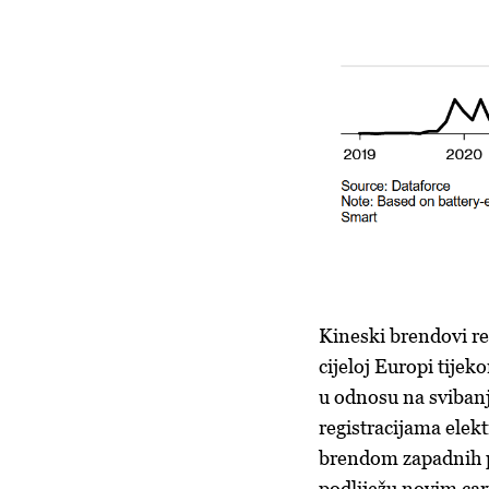
Kineski brendovi reg
cijeloj Europi tije
u odnosu na sviban
registracijama elekt
brendom zapadnih p
podliježu novim ca