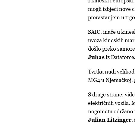
I kineski i europski
mogli izbjeći nove 
prerastanjem u trgo
SAIC, inače u kines
uvoza kineskih mark
došlo preko samoregi
Juhas
iz Dataforce
Tvrtka nudi velikod
MG4 u Njemačkoj, gd
S druge strane, vid
električnih vozila
nogometu održano u
Julian Litzinger
,