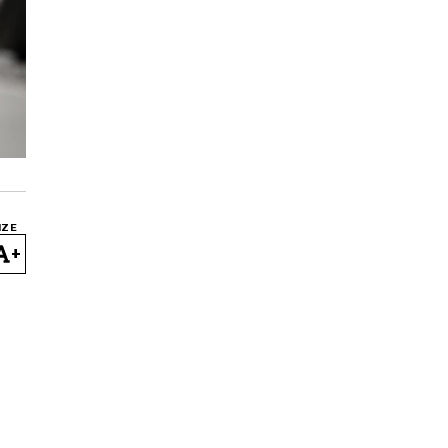
IZE
+