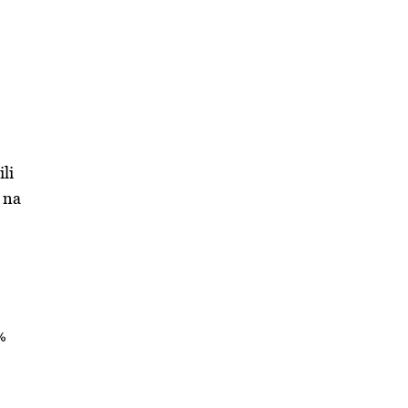
li
 na