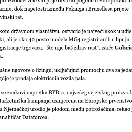
 proizvođači žele što prije otvoriti pogone u Europi kako b
carine, dok napetosti između Pekinga i Bruxellesa prijete
vinski rat.
kom državnom vlasništvu, ostvario je najveći skok u udje
i, ali je oko 40 posto modela MG4 registriranih u lipnju
stracije trgovaca, "što nije baš zdrav rast", ističe
Gabri
a.
ušne ugovore o lizingu, uključujući promociju dva za jed
je je prodaja električnih vozila pala.
e se znakovi napretka BYD-a, najvećeg svjetskog proizvođ
. Marketinška kampanja usmjerena na Europsko prvenstvo
 Njemačkoj urodio je plodom među potrošačima, rekao 
 analitičar Dataforcea.