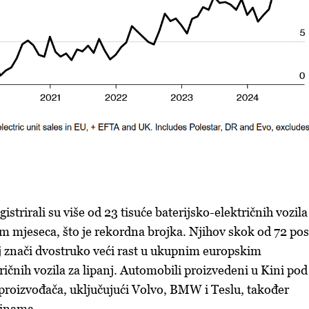
istrirali su više od 23 tisuće baterijsko-električnih vozila
kom mjeseca, što je rekordna brojka. Njihov skok od 72 po
j znači dvostruko veći rast u ukupnim europskim
ričnih vozila za lipanj. Automobili proizvedeni u Kini pod
roizvođača, uključujući Volvo, BMW i Teslu, također
rinama.