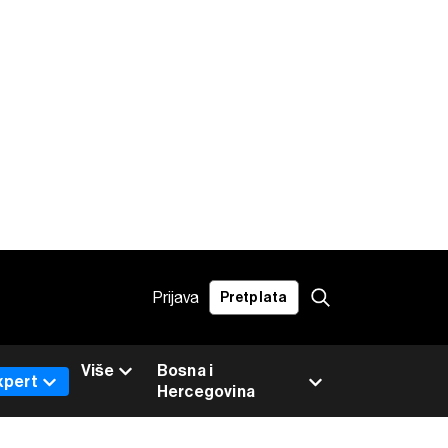
Prijava
Pretplata
Više
Bosna i
xpert
Hercegovina