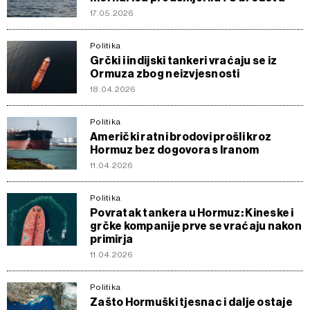
17.05.2026
Politika
Grčki i indijski tankeri vraćaju se iz
Ormuza zbog neizvjesnosti
18.04.2026
Politika
Američki ratni brodovi prošli kroz
Hormuz bez dogovora s Iranom
11.04.2026
Politika
Povratak tankera u Hormuz: Kineske i
grčke kompanije prve se vraćaju nakon
primirja
11.04.2026
Politika
Zašto Hormuški tjesnac i dalje ostaje