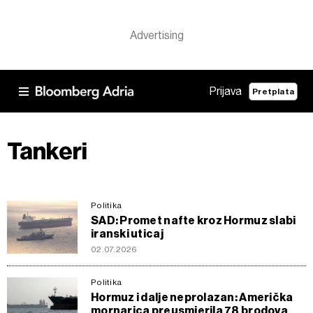
Prijava
Pretplata
Tankeri
Politika
SAD: Promet nafte kroz Hormuz slabi
iranski uticaj
02.07.2026
Politika
Hormuz i dalje neprolazan: Američka
mornarica preusmjerila 78 brodova