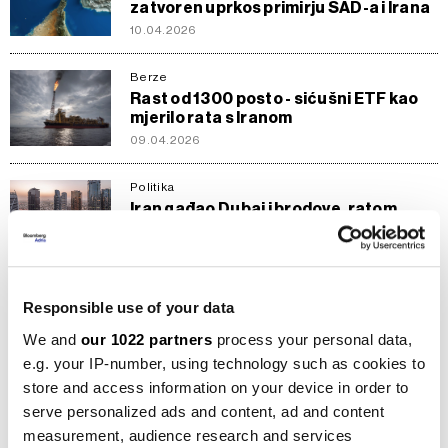
zatvoren uprkos primirju SAD-a i Irana
10.04.2026
Berze
Rast od 1300 posto - sićušni ETF kao
mjerilo rata s Iranom
09.04.2026
Politika
Iran gađao Dubai i brodove, ratom
ugroženo oko 7,5 odsto globalne
proizvodnje
12.03.2026
Responsible use of your data
Politika
Trump nudi osiguranje i vojnu pratnju
We and
our 1022 partners
process your personal data,
SAD-a za naftne tankere
e.g. your IP-number, using technology such as cookies to
04.03.2026
store and access information on your device in order to
serve personalized ads and content, ad and content
Svijet
measurement, audience research and services
Zombi-flota iz sjene prijeti globalnim