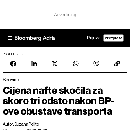
Prijava
Pretplata
PODIJELI VIJEST
Sirovine
Cijena nafte skočila za
skoro tri odsto nakon BP-
ove obustave transporta
Autor:
Suzana Peljto