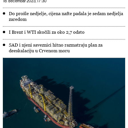
18. decembar 2023, 17:30
Do prošle nedjelje, cijena nafte padala je sedam nedjelja
zaredom
I Brent i WTI skočili za oko 2,7 odsto
SAD i njeni saveznici hitno razmatraju plan za
deeskalaciju u Crvenom moru