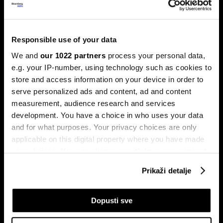
Ljeto na burzama: Psihologija
Responsible use of your data
ulagača kao najveći neprijatelj
We and
our 1022 partners
process your personal data,
Povijesni podaci pokazuju da su lipanj i srpanj mjeseci s
najmanjom volatilnošću na burzama.
e.g. your IP-number, using technology such as cookies to
store and access information on your device in order to
serve personalized ads and content, ad and content
measurement, audience research and services
development. You have a choice in who uses your data
and for what purposes. Your privacy choices are only
applicable on this digital property where you have made
your choices. You can change or withdraw your consent
any time from the Cookie Declaration or by clicking on
Prikaži detalje
Sezona rezultata u fokusu:
Globalne berze tresu rizici,
the Privacy trigger icon.
Končar predvodi regiju
regionalni prvaci nižu rekorde
If you allow, we would also like to:
Dopusti sve
Collect information about your geographical