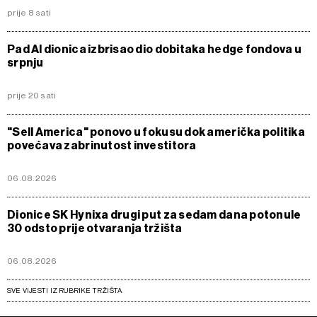
prije 8 sati
Pad AI dionica izbrisao dio dobitaka hedge fondova u
srpnju
prije 20 sati
"Sell America" ponovo u fokusu dok američka politika
povećava zabrinutost investitora
06.08.2026
Dionice SK Hynixa drugi put za sedam dana potonule
30 odsto prije otvaranja tržišta
06.08.2026
SVE VIJESTI IZ RUBRIKE TRŽIŠTA