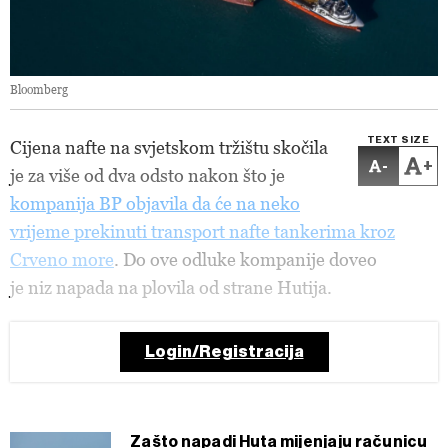
Bloomberg
TEXT SIZE
Cijena nafte na svjetskom tržištu skočila
-
+
je za više od dva odsto nakon što je
kompanija BP objavila da će na neko
vrijeme prekinuti transport nafte tankerima kroz
Crveno more
. Do ove odluke kompanije doveo
je niz napada na plovila od strane Hutija.
Login/Registracija
Zašto napadi Huta mijenjaju računicu