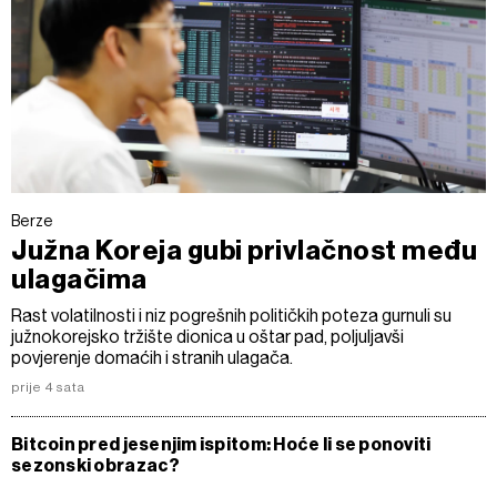
Berze
Južna Koreja gubi privlačnost među
ulagačima
Rast volatilnosti i niz pogrešnih političkih poteza gurnuli su
južnokorejsko tržište dionica u oštar pad, poljuljavši
povjerenje domaćih i stranih ulagača.
prije 4 sata
Bitcoin pred jesenjim ispitom: Hoće li se ponoviti
sezonski obrazac?