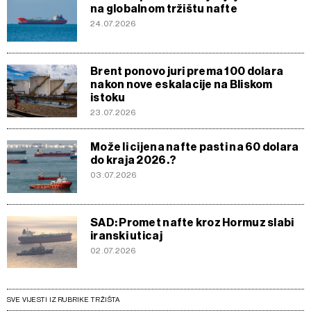
na globalnom tržištu nafte
24.07.2026
Brent ponovo juri prema 100 dolara
nakon nove eskalacije na Bliskom
istoku
23.07.2026
Može li cijena nafte pasti na 60 dolara
do kraja 2026.?
03.07.2026
SAD: Promet nafte kroz Hormuz slabi
iranski uticaj
02.07.2026
SVE VIJESTI IZ RUBRIKE TRŽIŠTA