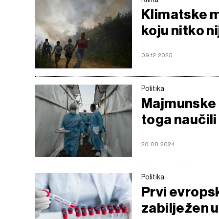
Klimatske mi
koju nitko 
09.12.2025
Politika
Majmunske 
toga naučil
20.08.2024
Politika
Prvi evrops
zabilježen 