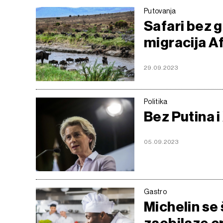
Putovanja
Safari bez g
migracija A
29.09.2023
Politika
Bez Putina i 
05.09.2023
Gastro
Michelin se š