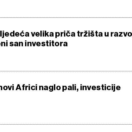
sljedeća velika priča tržišta u razv
eni san investitora
ovi Africi naglo pali, investicije