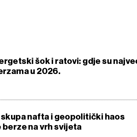
rgetski šok i ratovi: gdje su najve
berzama u 2026.
 skupa nafta i geopolitički haos
 berze na vrh svijeta