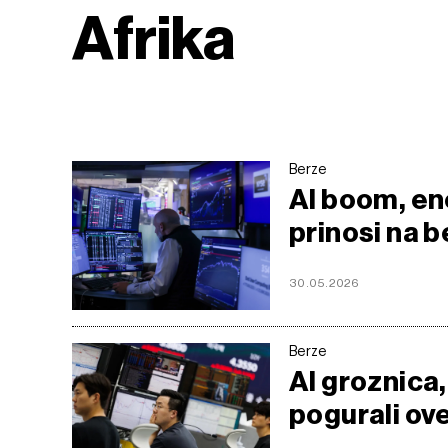
Afrika
Berze
AI boom, ene
prinosi na 
30.05.2026
Berze
AI groznica,
pogurali ove