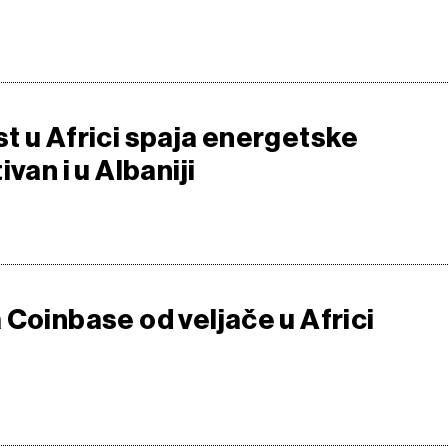
t u Africi spaja energetske
van i u Albaniji
 Coinbase od veljače u Africi