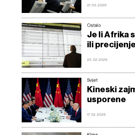
21.05.2026
Ostalo
Je li Afrika 
ili precijenj
25.02.2026
Svijet
Kineski zajm
usporene
17.02.2026
Klima