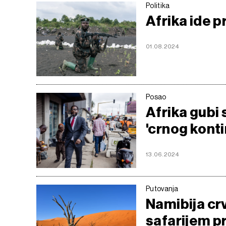
Politika
Afrika ide 
01.08.2024
Posao
Afrika gubi 
'crnog kont
13.06.2024
Putovanja
Namibija cr
safarijem pr