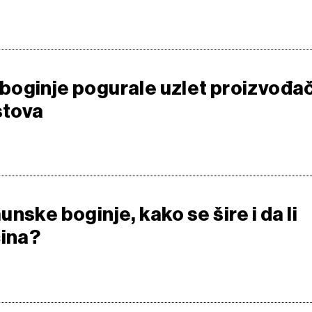
oginje pogurale uzlet proizvođa
stova
nske boginje, kako se šire i da li
cina?