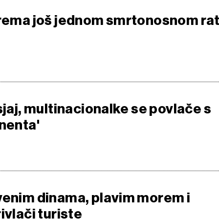
prema još jednom smrtonosnom ra
sjaj, multinacionalke se povlače s
inenta'
venim dinama, plavim morem i
ivlači turiste