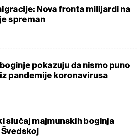
gracije: Nova fronta milijardi na
nije spreman
boginje pokazuju da nismo puno
i iz pandemije koronavirusa
ki slučaj majmunskih boginja
u Švedskoj