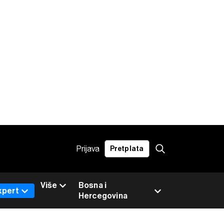
Prijava
Pretplata
Više
Bosna i
xpert
Hercegovina