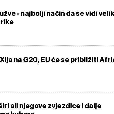
užve - najbolji način da se vidi veli
frike
Xija na G20, EU će se približiti Afri
iri ali njegove zvjezdice i dalje