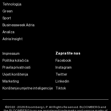
Tehnologija
Green
Sport
Businessweek Adria
Analiza
Adria Insight
Zapratite nas
Impressum
Politika kolačića
Facebook
Pravila privatnosti
Instagram
Uvjeti korištenja
Twitter
Marketing
Linkedin
Korištenje umjetne inteligencije
Tiktok
©2022 - 2026 Bloomberg L.P. All Rights Reserved. BLOOMBERG and
the BLOOMBERG logo are registered trademarks and service marks of