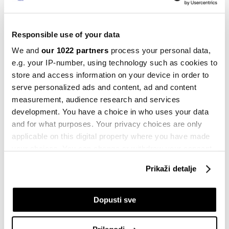
Berze
Responsible use of your data
Nakon jakog starta, evropske berze
gube korak
We and
our 1022 partners
process your personal data,
23.01.2024
e.g. your IP-number, using technology such as cookies to
store and access information on your device in order to
Berze
serve personalized ads and content, ad and content
Dok investitori analiziraju poruke iz
measurement, audience research and services
Davosa evropske akcije se crvene
development. You have a choice in who uses your data
19.01.2024
and for what purposes. Your privacy choices are only
applicable on this digital property where you have made
Berze
Evropske akcije ponovo u zelenom
your choices. You can change or withdraw your consent
18.01.2024
any time from the Cookie Declaration or by clicking on
Prikaži detalje
the Privacy trigger icon.
Berze
If you allow, we would also like to:
Dopusti sve
Evropske akcije trguju s gubicima, a
Collect information about your geographical
Davos u fokusu
location which can be accurate to within several
16.01.2024