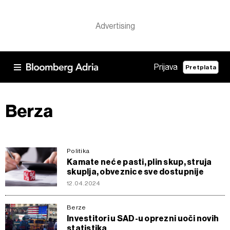
Prijava
Pretplata
Berza
Politika
Kamate neće pasti, plin skup, struja
skuplja, obveznice sve dostupnije
12.04.2024
Berze
Investitori u SAD-u oprezni uoči novih
statistika