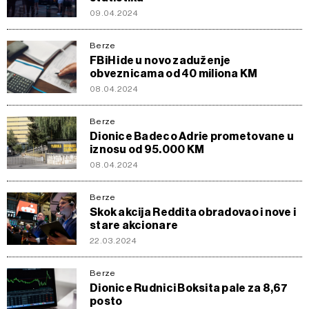
09.04.2024
Berze
FBiH ide u novo zaduženje
obveznicama od 40 miliona KM
08.04.2024
Berze
Dionice Badeco Adrie prometovane u
iznosu od 95.000 KM
08.04.2024
Berze
Skok akcija Reddita obradovao i nove i
stare akcionare
22.03.2024
Berze
Dionice Rudnici Boksita pale za 8,67
posto