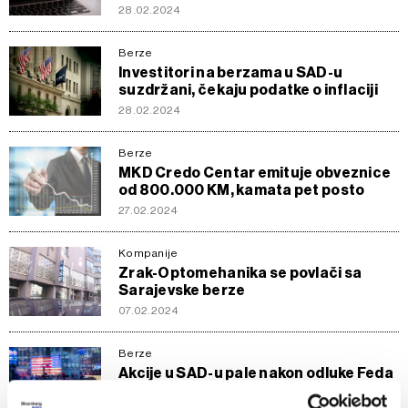
28.02.2024
Berze
Investitori na berzama u SAD-u
suzdržani, čekaju podatke o inflaciji
28.02.2024
Berze
MKD Credo Centar emituje obveznice
od 800.000 KM, kamata pet posto
27.02.2024
Kompanije
Zrak-Optomehanika se povlači sa
Sarajevske berze
07.02.2024
Berze
Akcije u SAD-u pale nakon odluke Feda
01.02.2024