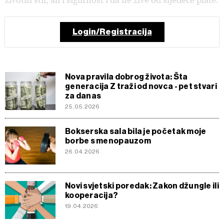
Login/Registracija
Nova pravila dobrog života: Šta
generacija Z traži od novca - pet stvari
za danas
25.05.2026
Bokserska sala bila je početak moje
borbe s menopauzom
26.04.2026
Novi svjetski poredak: Zakon džungle ili
kooperacija?
19.04.2026