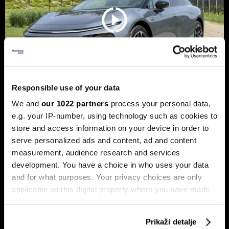
Responsible use of your data
We and
our 1022 partners
process your personal data,
Xpeng P7+: Luksuzni kineski
e.g. your IP-number, using technology such as cookies to
automobil koji priča kao navijen
store and access information on your device in order to
serve personalized ads and content, ad and content
Luksuzni fastback s vlastitim čipom koji po
performansama nadmašuje usporedive Nvidijine proizvode.
measurement, audience research and services
development. You have a choice in who uses your data
and for what purposes. Your privacy choices are only
applicable on this digital property where you have made
your choices. You can change or withdraw your consent
any time from the Cookie Declaration or by clicking on
Prikaži detalje
the Privacy trigger icon.