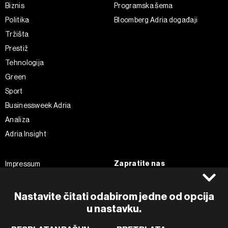
Biznis
Programska šema
Politika
Bloomberg Adria događaji
Tržišta
Prestiž
Tehnologija
Green
Sport
Businessweek Adria
Analiza
Adria Insight
Zapratite nas
Impressum
Politika kolačića
Facebook
Pravila privatnosti
Instagram
Nastavite čitati odabirom jedne od opcija
u nastavku.
Uvjeti korištenja
Twitter
Marketing
Linkedin