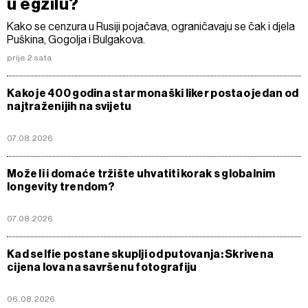
u egzilu?
Kako se cenzura u Rusiji pojačava, ograničavaju se čak i djela
Puškina, Gogolja i Bulgakova.
prije 2 sata
Kako je 400 godina star monaški liker postao jedan od
najtraženijih na svijetu
07.08.2026
Može li i domaće tržište uhvatiti korak s globalnim
longevity trendom?
07.08.2026
Kad selfie postane skuplji od putovanja: Skrivena
cijena lova na savršenu fotografiju
06.08.2026