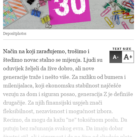
Depositphotos
TEXT SIZE
Način na koji zarađujemo, trošimo i
-
+
štedimo novac stalno se mijenja. Ljudi su
oduvijek željeli da žive dobro, ali nove
generacije traže i nešto više. Za razliku od bumera i
milenijalaca, koji ekonomsku stabilnost najčešće
vezuju za dom i siguran posao, generacija Z je definiše
drugačije. Za njih finansijski uspjeh znači
fleksibilnost, nezavisnost i mogućnost izbora.
Recimo, da mogu da kažu "ne" toksičnom poslu. Da
putuju bez računanja svakog evra. Da imaju dobar
životni stil, ali i sigurnost i da ne žive od sljedeće plate.