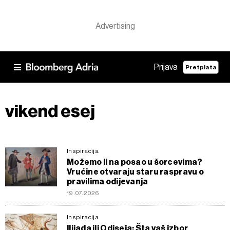
Prijava
Pretplata
vikend esej
Inspiracija
Možemo li na posao u šorcevima?
Vrućine otvaraju staru raspravu o
pravilima odijevanja
19.07.2026
Inspiracija
Ilijada ili Odiseja: Šta vaš izbor