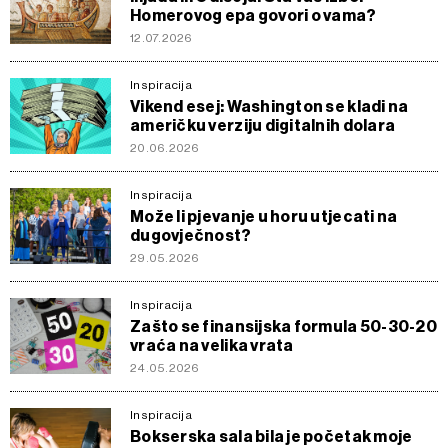
Homerovog epa govori o vama?
12.07.2026
Inspiracija
Vikend esej: Washington se kladi na
američku verziju digitalnih dolara
20.06.2026
Inspiracija
Može li pjevanje u horu utjecati na
dugovječnost?
29.05.2026
Inspiracija
Zašto se finansijska formula 50-30-20
vraća na velika vrata
24.05.2026
Inspiracija
Bokserska sala bila je početak moje