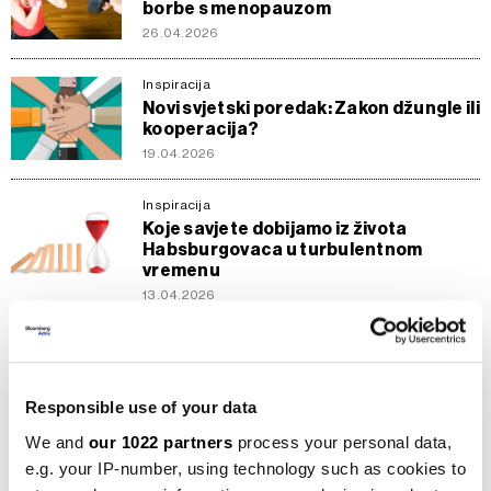
borbe s menopauzom
26.04.2026
Inspiracija
Novi svjetski poredak: Zakon džungle ili
kooperacija?
19.04.2026
Inspiracija
Koje savjete dobijamo iz života
Habsburgovaca u turbulentnom
vremenu
13.04.2026
Inspiracija
Reza Pahlavi i ideja monarhije: Nova
politička snaga ili nostalgija za
Responsible use of your data
prošlošću
15.03.2026
We and
our 1022 partners
process your personal data,
e.g. your IP-number, using technology such as cookies to
Inspiracija