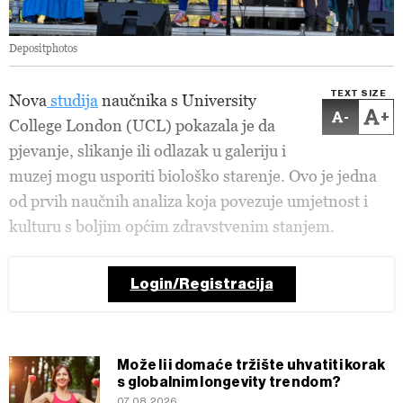
Depositphotos
TEXT SIZE
Nova
studija
naučnika s University
-
+
College London (UCL) pokazala je da
pjevanje, slikanje ili odlazak u galeriju i
muzej mogu usporiti biološko starenje. Ovo je jedna
od prvih naučnih analiza koja povezuje umjetnost i
kulturu s boljim općim zdravstvenim stanjem.
Login/Registracija
Može li i domaće tržište uhvatiti korak
s globalnim longevity trendom?
07.08.2026