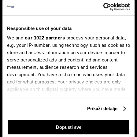
Xpeng P7+: Luksuzni kineski
automobil koji priča kao navijen
Luksuzni fastback s vlastitim čipom koji po
Responsible use of your data
performansama nadmašuje usporedive Nvidijine proizvode.
We and
our 1022 partners
process your personal data,
e.g. your IP-number, using technology such as cookies to
store and access information on your device in order to
serve personalized ads and content, ad and content
measurement, audience research and services
development. You have a choice in who uses your data
and for what purposes. Your privacy choices are only
applicable on this digital property where you have made
Dr Stefan Jerotić: “Čovjeku nije
Slučaj Fekkai - ni luksuzni biznisi
your choices. You can change or withdraw your consent
potrebno da bude savršeno
nisu pošteđeni otkrića iz
any time from the Cookie Declaration or by clicking on
‘podešen’, već da raste”
Epsteinovih dokumenata
Prikaži detalje
the Privacy trigger icon.
If you allow, we would also like to:
Dopusti sve
Collect information about your geographical