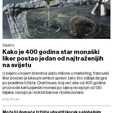
Gastro
Kako je 400 godina star monaški
liker postao jedan od najtraženijih
na svijetu
U svijetu u kojem brendovi ulažu milione u marketing, francuski
liker postao je luksuzni simbol upravo zato što odbija da igra
po pravilima tržišta. Chartreuse, koji već više od 400 godina
proizvode kartuzijanski monasi po tajnoj recepturi od 130
biljaka, osvojio je i koktel barove i kolekcionare.
prije 16 sati
Može li i domaće tržište uhvatiti korak s globalnim