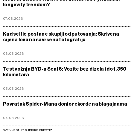
longevity trendom?
07.08.2026
Kad selfie postane skuplji od putovanja: Skrivena
cijena lova na savršenu fotografiju
06.08.2026
Test vožnja BYD-a Seal 6: Vozite bez dizela i do 1.350
kilometara
05.08.2026
Povratak Spider-Mana donio rekorde na blagajnama
04.08.2026
SVE VIJESTI IZ RUBRIKE PRESTIŽ