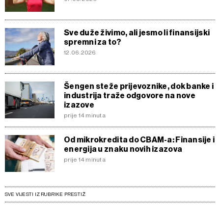
Sve duže živimo, ali jesmo li finansijski
spremni za to?
12.06.2026
Šengen steže prijevoznike, dok banke i
industrija traže odgovore na nove
izazove
prije 14 minuta
Od mikrokredita do CBAM-a: Finansije i
energija u znaku novih izazova
prije 14 minuta
SVE VIJESTI IZ RUBRIKE PRESTIŽ