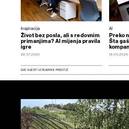
Inspiracija
AI
Život bez posla, ali s redovnim
Preko n
primanjima? AI mijenja pravila
Šta gaš
igre
kompani
28.07.2026
18.06.2026
SVE VIJESTI IZ RUBRIKE PRESTIŽ