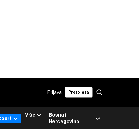
Prijava
Pretplata
Više
Bosna i
xpert
Hercegovina