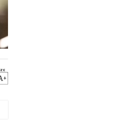
IZE
+