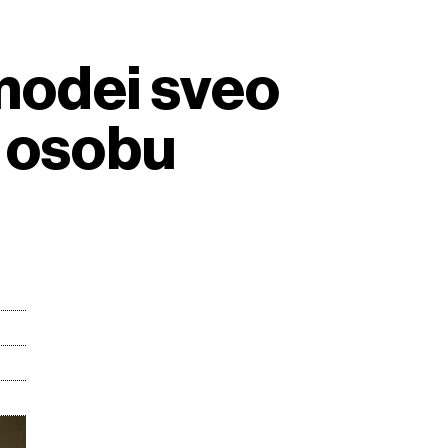
Amodei sveo
u osobu