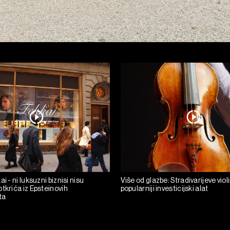
i - ni luksuzni biznisi nisu
Više od glazbe: Stradivarijeve viol
tkrića iz Epsteinovih
popularniji investicijski alat
ta