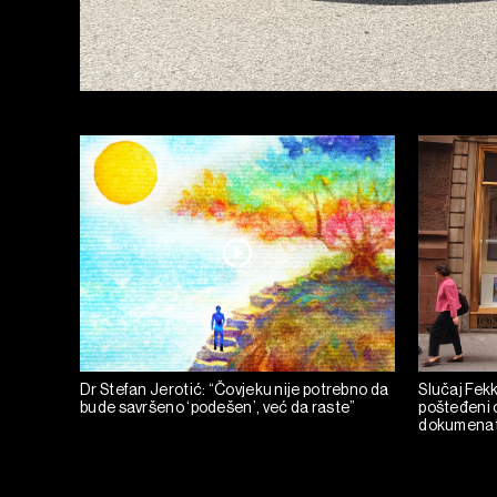
Dr Stefan Jerotić: “Čovjeku nije potrebno da
Slučaj Fekka
bude savršeno ‘podešen’, već da raste”
pošteđeni o
dokumena