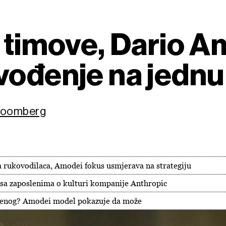
e timove, Dario 
vođenje na jedn
Bloomberg
a rukovodilaca, Amodei fokus usmjerava na strategiju
 sa zaposlenima o kulturi kompanije Anthropic
đenog? Amodei model pokazuje da može