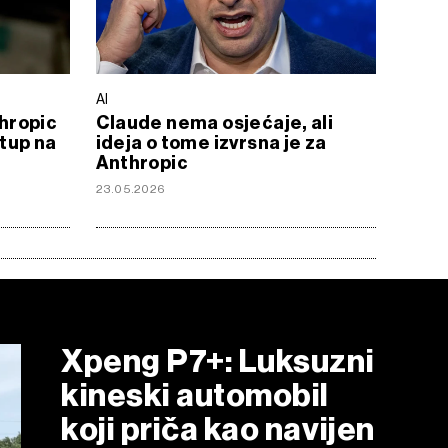
AI
thropic
Claude nema osjećaje, ali
rtup na
ideja o tome izvrsna je za
Anthropic
23.05.2026
Xpeng P7+: Luksuzni
kineski automobil
koji priča kao navijen