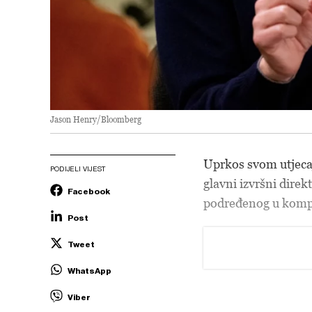
Jason Henry/Bloomberg
Uprkos svom utjeca
PODIJELI VIJEST
glavni izvršni direk
Facebook
podređenog u kompan
Post
Tweet
WhatsApp
Viber