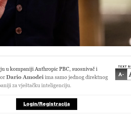
TEXT S
ju u kompaniji Anthropic PBC, suosnivač i
-
tor
Dario Amodei
ima samo jednog direktnog
iji za vještačku inteligenciju.
Login/Registracija