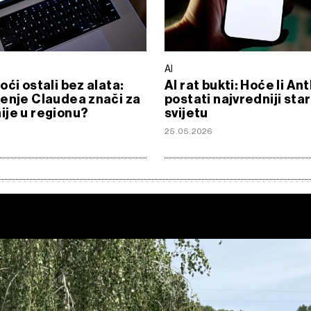
AI
oći ostali bez alata:
AI rat bukti: Hoće li An
enje Claudea znači za
postati najvredniji sta
je u regionu?
svijetu
25.05.2026