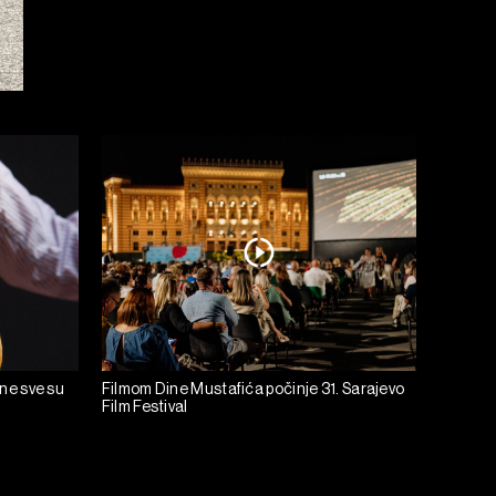
ine sve su
Filmom Dine Mustafića počinje 31. Sarajevo
Film Festival