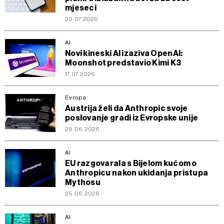
mjeseci
20.07.2026
AI
Novi kineski AI izaziva OpenAI:
Moonshot predstavio Kimi K3
17.07.2026
Evropa
Austrija želi da Anthropic svoje
poslovanje gradi iz Evropske unije
29.06.2026
AI
EU razgovarala s Bijelom kućom o
Anthropicu nakon ukidanja pristupa
Mythosu
25.06.2026
AI