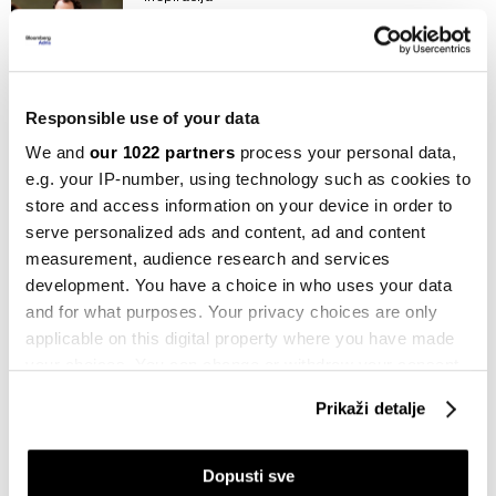
Dok drugi šire timove, Dario Amodei
sveo direktno rukovođenje na jednu
osobu
11.06.2026
Responsible use of your data
Berze
We and
our 1022 partners
process your personal data,
OpenAI u tišini priprema izlazak na
e.g. your IP-number, using technology such as cookies to
berzu dok rivali ubrzavaju IPO planove
store and access information on your device in order to
09.06.2026
serve personalized ads and content, ad and content
measurement, audience research and services
Newsletter
Ekonomska neizvjesnost raste dok AI
development. You have a choice in who uses your data
sektor ubrzava
and for what purposes. Your privacy choices are only
06.06.2026
applicable on this digital property where you have made
your choices. You can change or withdraw your consent
Newsletter
any time from the Cookie Declaration or by clicking on
EU otvara vrata jeftinijem roamingu za
Prikaži detalje
the Privacy trigger icon.
BiH i regiju - pet stvari za početak dana
05.06.2026
If you allow, we would also like to:
Dopusti sve