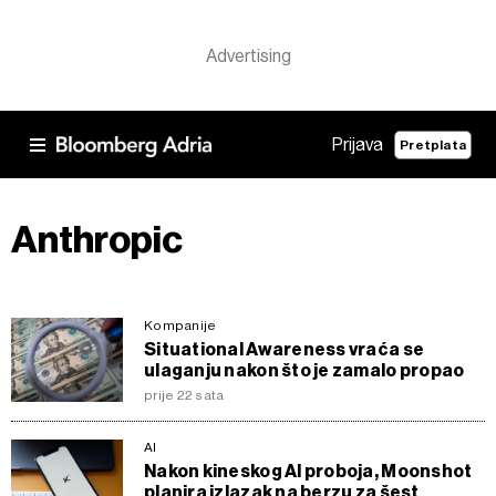
Prijava
Pretplata
Anthropic
Kompanije
Situational Awareness vraća se
ulaganju nakon što je zamalo propao
prije 22 sata
AI
Nakon kineskog AI proboja, Moonshot
planira izlazak na berzu za šest