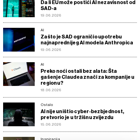
Da li EU može postići AI nezavisnost od
SAD-a
19.06.2026
AI
Zašto je SAD ograničio upotrebu
najnaprednijeg AI modela Anthropica
19.06.2026
AI
Preko noći ostali bez alata: Šta
gašenje Claudea znači za kompanije u
regionu?
18.06.2026
Ostalo
AI nije uništio cyber-bezbjednost,
pretvorio je u tržišnu zvijezdu
15.06.2026
Inspiracija