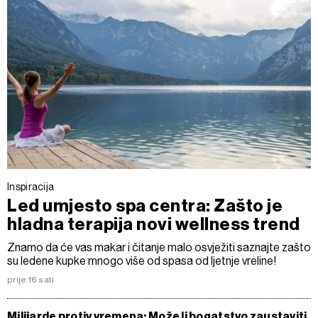
Inspiracija
Led umjesto spa centra: Zašto je
hladna terapija novi wellness trend
Znamo da će vas makar i čitanje malo osvježiti saznajte zašto
su ledene kupke mnogo više od spasa od ljetnje vreline!
prije 16 sati
Milijarde protiv vremena: Može li bogatstvo zaustaviti