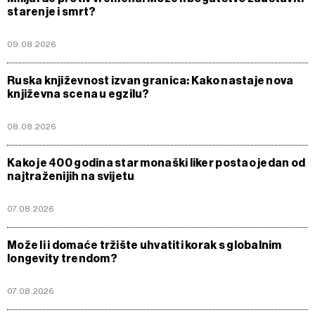
starenje i smrt?
09.08.2026
Ruska književnost izvan granica: Kako nastaje nova
književna scena u egzilu?
08.08.2026
Kako je 400 godina star monaški liker postao jedan od
najtraženijih na svijetu
07.08.2026
Može li i domaće tržište uhvatiti korak s globalnim
longevity trendom?
07.08.2026