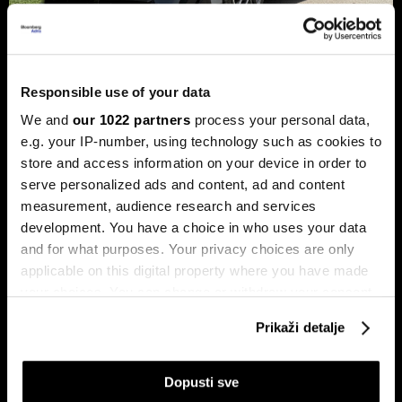
Responsible use of your data
Xpeng P7+: Luksuzni kineski
automobil koji priča kao navijen
We and
our 1022 partners
process your personal data,
e.g. your IP-number, using technology such as cookies to
Luksuzni fastback s vlastitim čipom koji po
store and access information on your device in order to
performansama nadmašuje usporedive Nvidijine proizvode.
serve personalized ads and content, ad and content
measurement, audience research and services
development. You have a choice in who uses your data
and for what purposes. Your privacy choices are only
applicable on this digital property where you have made
your choices. You can change or withdraw your consent
any time from the Cookie Declaration or by clicking on
Prikaži detalje
the Privacy trigger icon.
Dr Stefan Jerotić: “Čovjeku nije
Slučaj Fekkai - ni luksuzni biznisi
potrebno da bude savršeno
nisu pošteđeni otkrića iz
If you allow, we would also like to:
‘podešen’, već da raste”
Epsteinovih dokumenata
Dopusti sve