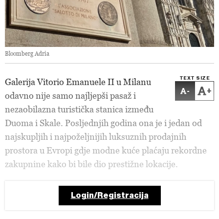
Bloomberg Adria
TEXT SIZE
Galerija Vitorio Emanuele II u Milanu
-
+
odavno nije samo najljepši pasaž i
nezaobilazna turistička stanica između
Duoma i Skale. Posljednjih godina ona je i jedan od
najskupljih i najpoželjnijih luksuznih prodajnih
prostora u Evropi gdje modne kuće plaćaju rekordne
zakupnine kako bi bile dio prestižne lokacije.
Login/Registracija