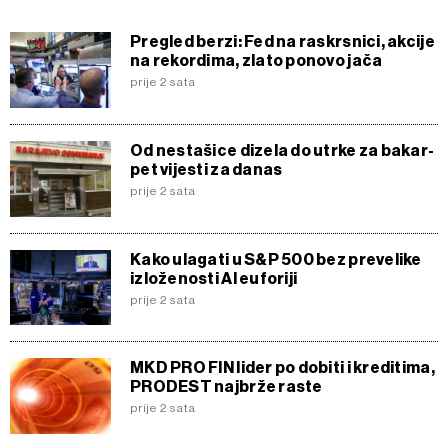
Pregled berzi: Fed na raskrsnici, akcije
na rekordima, zlato ponovo jača
prije 2 sata
Od nestašice dizela do utrke za bakar-
pet vijesti za danas
prije 2 sata
Kako ulagati u S&P 500 bez prevelike
izloženosti AI euforiji
prije 2 sata
MKD PRO FIN lider po dobiti i kreditima,
PRODEST najbrže raste
prije 2 sata