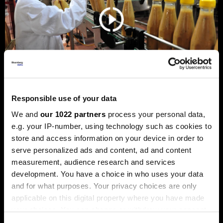
Responsible use of your data
Privreda FBiH povećala dobit za 12,3
We and
our 1022 partners
process your personal data,
posto, ali troškovi rada rastu
e.g. your IP-number, using technology such as cookies to
dvostruko brže
store and access information on your device in order to
serve personalized ads and content, ad and content
Analiza je predstavljena na zajedničkom sastanku FIA-e i
Udruženja poslodavaca Federacije BiH, gdje je istaknuto da
measurement, audience research and services
privatni sektor ostaje ključni nosilac ekonomskog rasta.
development. You have a choice in who uses your data
Od ukupno 28.634 privredna društva u Federaciji, čak 98,6
and for what purposes. Your privacy choices are only
posto čine privatne kompanije, koje ostvaruju 90 posto
ukupnih prihoda i 95 posto ukupne dobiti.
applicable on this digital property where you have made
your choices. You can change or withdraw your consent
any time from the Cookie Declaration or by clicking on