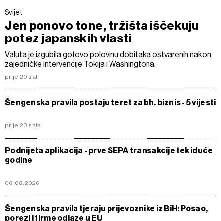
Svijet
Jen ponovo tone, tržišta iščekuju
potez japanskih vlasti
Valuta je izgubila gotovo polovinu dobitaka ostvarenih nakon
zajedničke intervencije Tokija i Washingtona.
prije 20 sati
Šengenska pravila postaju teret za bh. biznis - 5 vijesti
prije 23 sata
Podnijeta aplikacija - prve SEPA transakcije tek iduće
godine
06.08.2026
Šengenska pravila tjeraju prijevoznike iz BiH: Posao,
porezi i firme odlaze u EU