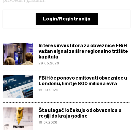
Login/Registracija
Interes investitora za obveznice FBiH
važan signal za šire regionalno tržište
kapitala
29.05.2026
FBiH će ponovo emitovati obveznice u
Londonu, limit je 800 miliona evra
18.03.2026
Šta ulagači očekuju od obveznica u
regiji do kraja godine
16.07.2026