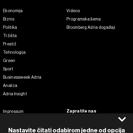
Ekonomija
Videos
Biznis
Programska šema
Politika
Bloomberg Adria događaji
Tržišta
Prestiž
Tehnologija
Green
Sport
Businessweek Adria
Analiza
Adria Insight
Zapratite nas
Impressum
Politika kolačića
Facebook
Pravila privatnosti
Instagram
Nastavite čitati odabirom jedne od opcija