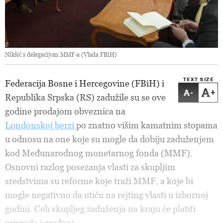
Nikšić s delegacijom MMF-a (Vlada FBiH)
TEXT SIZE
Federacija Bosne i Hercegovine (FBiH) i
-
+
Republika Srpska (RS) zadužile su se ove
godine prodajom obveznica na
Londonskoj berzi
po znatno višim kamatnim stopama
u odnosu na one koje su mogle da dobiju zaduženjem
kod Međunarodnog monetarnog fonda (MMF).
Osnovni razlog posezanja vlasti za skupljim
sredstvima su reforme koje traži MMF, a koje bi
mogle negativno da utiču na rejting vlasti u izbornoj
godini. Ceh skupljeg zaduženja na kraju će platiti
privreda i građani.