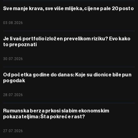
Sve manje krava, sve više mlijeka, cijene pale 20 posto
03.08.2026
Je li vaš portfolio izložen prevelikom riziku? Evo kako
to prepoznati
30.07.2026
Od početka godine do danas: Koje su dionice bile pun
pogodak
28.07.2026
Rumunska berza prkosi slabim ekonomskim
pokazateljima: Šta pokreće rast?
27.07.2026