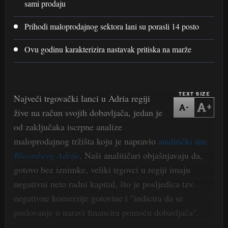
sami prodaju
Prihodi maloprodajnog sektora lani su porasli 14 posto
Ovu godinu karakterizira nastavak pritiska na marže
TEXT SIZE
Najveći trgovački lanci u Adria regiji
-
+
žive na račun svojih dobavljača, jedan je
od zaključaka iscrpne analize
maloprodajnog tržišta koju je napravio
analitički tim
Bloomberg Adrije
. Naši analitičari objašnjavaju da,
gotovo bez iznimke, veliki trgovci u regiji imaju
negativni neto radni kapital, što je posljedica tzv.
negativne konverzije gotovine i "indicira da se
poslovanje u naravi financira pomoću dobavljača".