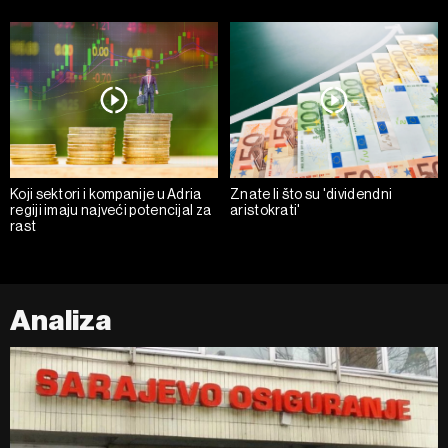
Koji sektori i kompanije u Adria
Znate li što su 'dividendni
regiji imaju najveći potencijal za
aristokrati'
rast
Analiza