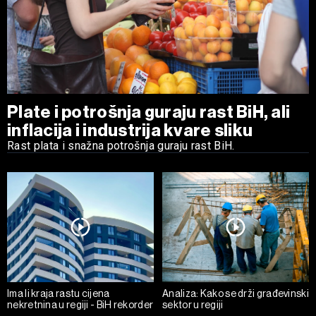
Plate i potrošnja guraju rast BiH, ali
inflacija i industrija kvare sliku
Rast plata i snažna potrošnja guraju rast BiH.
Ima li kraja rastu cijena
Analiza: Kako se drži građevinski
nekretnina u regiji - BiH rekorder
sektor u regiji