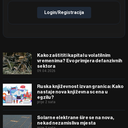
Login/Registracija
Kako zaštititi kapital u volatilnim
vremenima? Evo primjera defanzivnih
sektora
09.04.2026
Ruska književnost izvan granica: Kako
nastaje nova književna scena u
egzilu?
prije 2 sata
Solarne elektrane šire se na nova,
nekad nezamisliva mjesta
prije 3 sata