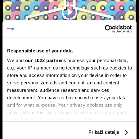
Responsible use of your data
We and
our 1022 partners
process your personal data,
e.g. your IP-number, using technology such as cookies to
Bloomberg Adria Top 25: Kompanije
store and access information on your device in order to
koje su obilježile 2025. godinu
serve personalized ads and content, ad and content
Pronašli smo 25 kompanija iz regije koje su ostavile najveći
measurement, audience research and services
trag u 2025. godini.
development. You have a choice in who uses your data
and for what purposes. Your privacy choices are only
applicable on this digital property where you have made
your choices. You can change or withdraw your consent
any time from the Cookie Declaration or by clicking on
Prikaži detalje
the Privacy trigger icon.