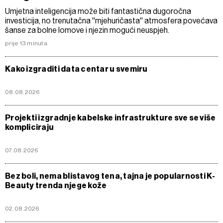
Umjetna inteligencija može biti fantastična dugoročna
investicija, no trenutačna ''mjehuričasta'' atmosfera povećava
šanse za bolne lomove i njezin mogući neuspjeh.
prije 13 minuta
Kako izgraditi data centar u svemiru
08.08.2026
Projekti izgradnje kabelske infrastrukture sve se više
kompliciraju
07.08.2026
Bez boli, nema blistavog tena, tajna je popularnosti K-
Beauty trenda njege kože
02.08.2026