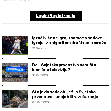
Login/Registracija
Igrači više ne igraju samo za bodove,
igraju i za algoritam društvenih mreža
12.04.2026
Da li Svjetsko prvenstvo napušta
klasičnu televiziju?
18.07.2026
Šta je do sada obilježilo Svjetsko
prvenstvo – uspjeh ili razočaranje
05.07.2026