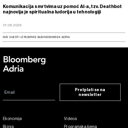
Komunikacija s mrtvima uz pomoć AI-a, tzv. Deathbot
najnovija je spiritualna ludorija u tehnologiji
01.08.2026
SVE VIJESTI IZ RUBRIKE BUSINESSWEEK ADRIA
Pretplati se na
newsletter
Ekonomija
Videos
Biznis
Programska šema