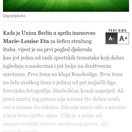
Depositphotos
TEXT SIZE
Kada je Union Berlin u aprilu imenovao
-
+
Marie-Louise Eta
za šeficu stručnog
štaba, vijest je na prvi pogled djelovala
kao još jedan od onih sportskih trenutaka koji dobro
izgledaju u naslovima i još bolje na društvenim
mrežama. Prva žena na klupi Bundeslige. Prva žena
na čelu muškog tima u jednoj od pet najjačih liga.
Istorijska fotografija. Simboličan korak naprijed. Ali
pravi značaj tog poteza nije u tome što dobro zvuči,
već u onome što otkriva. Eta nije samo ušla u prostor
u koji žene rijetko ulaze. Ušla je u jedan od
najzatvorenijih sektora modernog sporta, ali i
privrede uopšte.