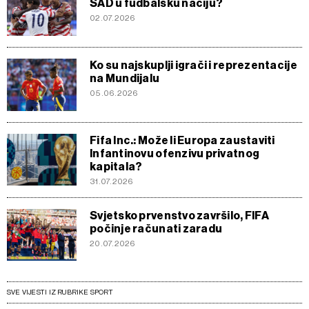
SAD u fudbalsku naciju?
02.07.2026
Ko su najskuplji igrači i reprezentacije
na Mundijalu
05.06.2026
Fifa Inc.: Može li Europa zaustaviti
Infantinovu ofenzivu privatnog
kapitala?
31.07.2026
Svjetsko prvenstvo završilo, FIFA
počinje računati zaradu
20.07.2026
SVE VIJESTI IZ RUBRIKE SPORT