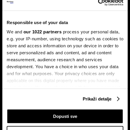
Norveški napadač bogatstvo širi
izvan fudbala – od nekretnina do
Responsible use of your data
Birkin torbi
We and
our 1022 partners
process your personal data,
e.g. your IP-number, using technology such as cookies to
Za Erlinga Haalanda pravi izazovi neće se završiti
posljednjim sudijskim zviždukom 19. jula.
store and access information on your device in order to
serve personalized ads and content, ad and content
measurement, audience research and services
development. You have a choice in who uses your data
and for what purposes. Your privacy choices are only
applicable on this digital property where you have made
your choices. You can change or withdraw your consent
any time from the Cookie Declaration or by clicking on
Prikaži detalje
the Privacy trigger icon.
Mundijal kao tvornica novca:
Šta Svjetsko prvenstvo znači za
Tko najviše profitira od
američku ekonomiju
nogometa?
If you allow, we would also like to:
Dopusti sve
Collect information about your geographical