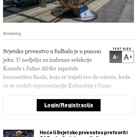
Bloomberg
TEXT SIZE
Svjetsko prvenstvo u fudbalu je u punom
-
+
jeku. U nedjelju su izabrane selekcije
Kanade i Južne Afrike započele
šesnaestinu finala, koja će trajati sve do subote, kada
će se sastati reprezentacije Kolumbije i Gane.
Login/Registracija
Hoće li Svjetsko prvenstvo pretvoriti