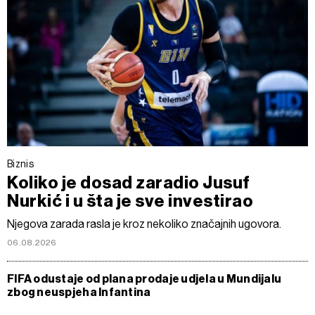
Biznis
Koliko je dosad zaradio Jusuf
Nurkić i u šta je sve investirao
Njegova zarada rasla je kroz nekoliko značajnih ugovora.
06.08.2026
FIFA odustaje od plana prodaje udjela u Mundijalu
zbog neuspjeha Infantina