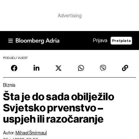
Prijava
Pretplata
PODIJELI VIJEST
Biznis
Šta je do sada obilježilo
Svjetsko prvenstvo –
uspjeh ili razočaranje
Autor:
Mihael Šmirmaul