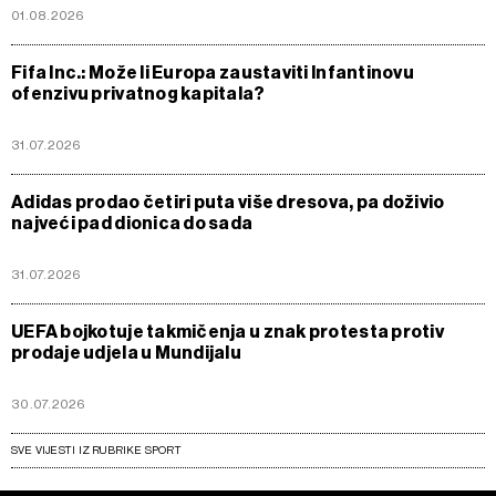
01.08.2026
Fifa Inc.: Može li Europa zaustaviti Infantinovu
ofenzivu privatnog kapitala?
31.07.2026
Adidas prodao četiri puta više dresova, pa doživio
najveći pad dionica do sada
31.07.2026
UEFA bojkotuje takmičenja u znak protesta protiv
prodaje udjela u Mundijalu
30.07.2026
SVE VIJESTI IZ RUBRIKE SPORT