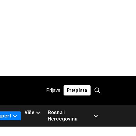
Prijava
Pretplata
Više
Bosna i
xpert
Hercegovina