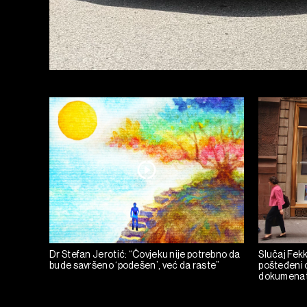
Dr Stefan Jerotić: “Čovjeku nije potrebno da
Slučaj Fekka
bude savršeno ‘podešen’, već da raste”
pošteđeni o
dokumena