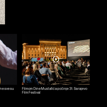
ine sve su
Filmom Dine Mustafića počinje 31. Sarajevo
Film Festival