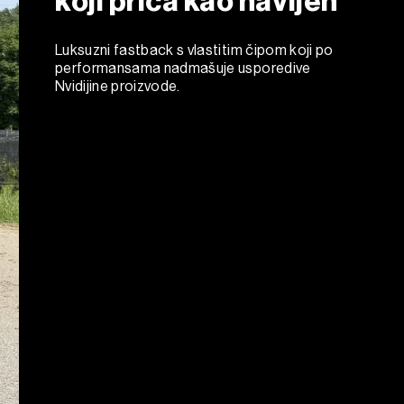
koji priča kao navijen
Luksuzni fastback s vlastitim čipom koji po
performansama nadmašuje usporedive
Nvidijine proizvode.