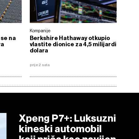
Kompanije
 se na
Berkshire Hathaway otkupio
va
vlastite dionice za 4,5 milijardi
dolara
prije 2 sata
Xpeng P7+: Luksuzni
kineski automobil