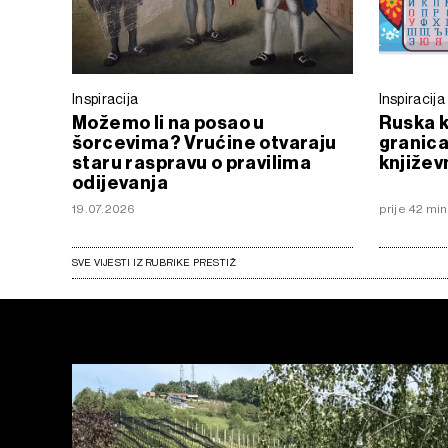
Inspiracija
Inspiracija
Možemo li na posao u
Ruska k
šorcevima? Vrućine otvaraju
granica
staru raspravu o pravilima
književ
odijevanja
19.07.2026
prije 42 mi
SVE VIJESTI IZ RUBRIKE PRESTIŽ