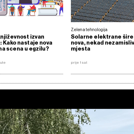
Zelena tehnologija
njiževnost izvan
Solarne elektrane šire
: Kako nastaje nova
nova, nekad nezamisli
na scena u egzilu?
mjesta
nute
prije 1 sat