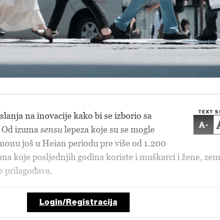
TEXT S
lanja na inovacije kako bi se izborio sa
-
. Od izuma
sensu
lepeza koje su se mogle
kimonu još u Heian periodu pre više od 1.200
na koje posljednjih godina koriste i muškarci i žene, zem
e prilagođava.
Login/Registracija