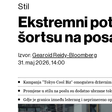
Stil
Ekstremni pot
šortsu na po
Izvor:
Gearoid Reidy-Bloomberg
31. maj 2026, 14:00
Kampanja "Tokyo Cool Biz“ omogućava državnim s
Promjene u stilu na poslu su dodatno ubrzane tok
Gdje je granica između ležernog i neprimereno o