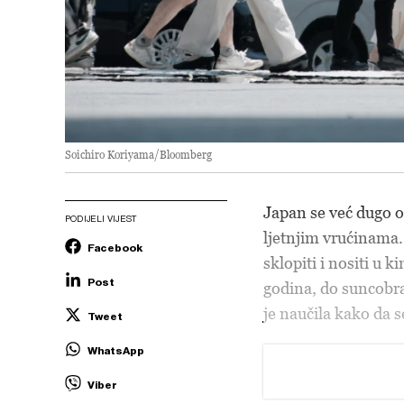
Soichiro Koriyama/Bloomberg
Japan se već dugo os
PODIJELI VIJEST
ljetnjim vrućinama
Facebook
sklopiti i nositi u 
Post
godina, do suncobra
je naučila kako da s
Tweet
WhatsApp
Viber