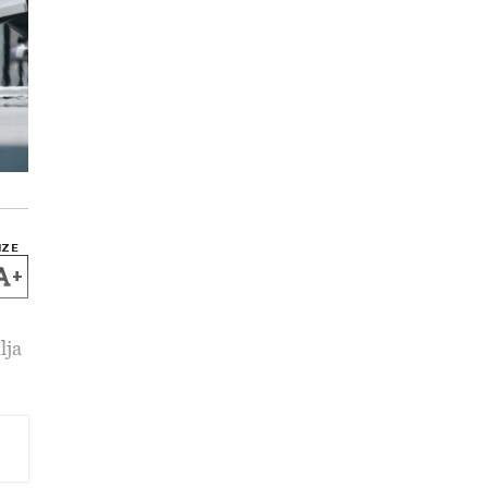
IZE
+
lja