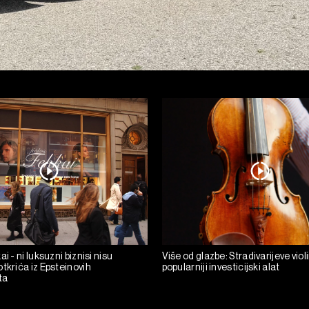
i - ni luksuzni biznisi nisu
Više od glazbe: Stradivarijeve viol
tkrića iz Epsteinovih
popularniji investicijski alat
ta