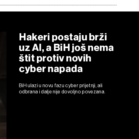
Hakeri postaju brži
uz AI, a BiH još nema
štit protiv novih
cyber napada
BiH ulazi u novu fazu cyber prijetnji, ali
odbrana i dalje nije dovoljno povezana.