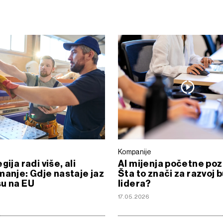
Kompanije
gija radi više, ali
AI mijenja početne pozi
manje: Gdje nastaje jaz
Šta to znači za razvoj 
u na EU
lidera?
17.05.2026