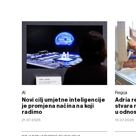
AI
Regija
Novi cilj umjetne inteligencije
Adria re
je promjena načina na koji
stvara 
radimo
u odnos
21.07.2026
13.07.2026