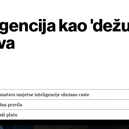
gencija kao 'dežu
va
 sustava umjetne inteligencije ubrzano raste
išna pravila
aži plaću