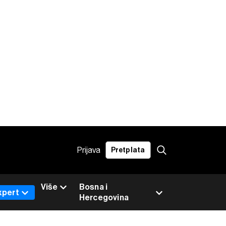
Prijava
Pretplata
Više
Bosna i
xpert
Hercegovina