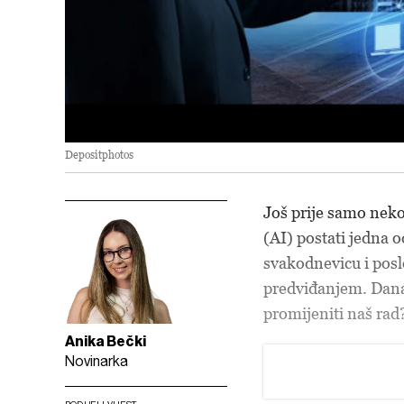
Depositphotos
Još prije samo neko
(AI) postati jedna o
svakodnevicu i pos
predviđanjem. Danas
promijeniti naš rad
Anika Bečki
Novinarka