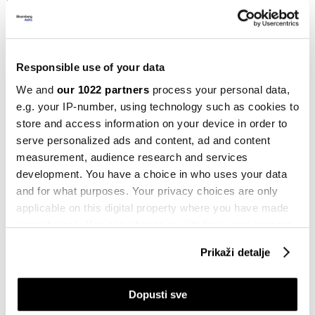
za duži boravak vozača u Schengen
zoni
14.06.2023
Responsible use of your data
BiH
We and
our 1022 partners
process your personal data,
Privrednici traže kontrole za sve vrste
robe na GP Svilaj i Izačić
e.g. your IP-number, using technology such as cookies to
09.03.2023
store and access information on your device in order to
serve personalized ads and content, ad and content
Ekonomija
measurement, audience research and services
Život bez granica
development. You have a choice in who uses your data
23.01.2023
and for what purposes. Your privacy choices are only
applicable on this digital property where you have made
your choices. You can change or withdraw your consent
BiH
any time from the Cookie Declaration or by clicking on
Bez otežanog prekograničnog
Prikaži detalje
prometa roba nakon ulaska Hrvatske u
the Privacy trigger icon.
Schengen
14.01.2023
If you allow, we would also like to:
Dopusti sve
Collect information about your geographical