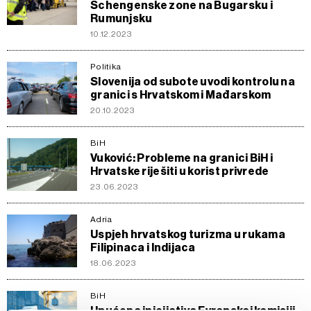
Schengenske zone na Bugarsku i
Rumunjsku
10.12.2023
Politika
Slovenija od subote uvodi kontrolu na
granici s Hrvatskom i Mađarskom
20.10.2023
BiH
Vuković: Probleme na granici BiH i
Hrvatske riješiti u korist privrede
23.06.2023
Adria
Uspjeh hrvatskog turizma u rukama
Filipinaca i Indijaca
18.06.2023
BiH
Upućena inicijativa Evropskoj komisiji