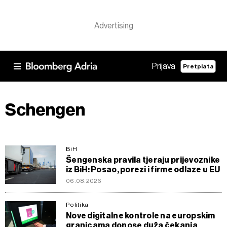
Prijava
Pretplata
Schengen
BiH
Šengenska pravila tjeraju prijevoznike
iz BiH: Posao, porezi i firme odlaze u EU
06.08.2026
Politika
Nove digitalne kontrole na europskim
granicama donose duža čekanja