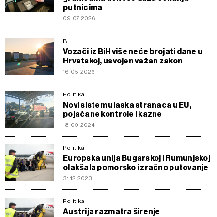
putnicima
09.07.2026
BiH
Vozači iz BiH više neće brojati dane u
Hrvatskoj, usvojen važan zakon
16.05.2026
Politika
Novi sistem ulaska stranaca u EU,
pojačane kontrole i kazne
18.09.2024
Politika
Europska unija Bugarskoj i Rumunjskoj
olakšala pomorsko i zračno putovanje
31.12.2023
Politika
Austrija razmatra širenje