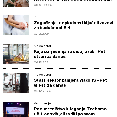
08.03.2025
BiH
Zagađenje i neplodnost ključni izazovi
za budućnost BiH
07.12.2024
Newsletter
Koja su rješenja za čistiji zrak – Pet
stvari za danas
06.12.2024
Newsletter
Šta IT sektor zamjera Vladi RS – Pet
vijesti za danas
05.12.2024
Kompanije
Poduzetništvo i ulaganja: Trebamo
učiti od svih, ali raditi po svom