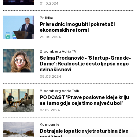
01.10.2024
Politika
Privrednici mogu biti pokretači
ekonomskih reformi
25.09.2024
Bloomberg Adria TV
Selma Prodanović - 'Startup-Grande-
Dame': Realnost je često ljepša nego
svi naši snovi
08.03.2024
Bloomberg Adria Talk
PODCAST 'Prave poslovne ideje kriju
se tamo gdje osjetimo najveću bol'
07.02.2024
Kompanije
Dotrajale lopatice vjetroturbina žive
novi život