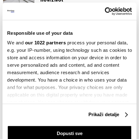
25.11.2023
Edu
Poduzetništvo kao pokretač
Responsible use of your data
ekonomske inovacije
13.11.2023
We and
our 1022 partners
process your personal data,
e.g. your IP-number, using technology such as cookies to
Komentar
store and access information on your device in order to
Šta su nam u BiH startup biznisi?
serve personalized ads and content, ad and content
Zašto startup poduzetnici nisu
measurement, audience research and services
privatnici?
development. You have a choice in who uses your data
13.10.2023
and for what purposes. Your privacy choices are only
applicable on this digital property where you have made
BiH
'BiH je na startup crnim listama,
your choices. You can change or withdraw your consent
aplikacije za Google ili App Store
any time from the Cookie Declaration or by clicking on
morate registrovati vani'
Prikaži detalje
the Privacy trigger icon.
09.10.2023
If you allow, we would also like to:
Dopusti sve
Kompanije