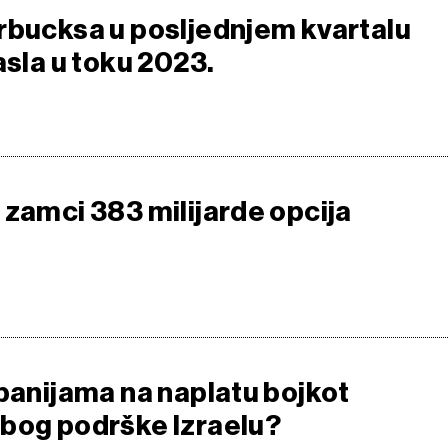
rbucksa u posljednjem kvartalu
asla u toku 2023.
 zamci 383 milijarde opcija
mpanijama na naplatu bojkot
bog podrške Izraelu?