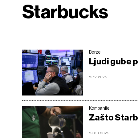
Starbucks
Berze
Ljudi gube p
12.12.2025
Kompanije
Zašto Starb
19.08.2025