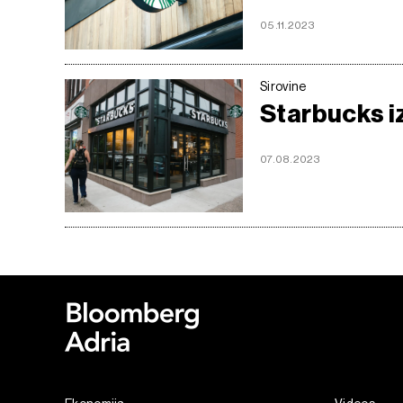
05.11.2023
Sirovine
Starbucks i
07.08.2023