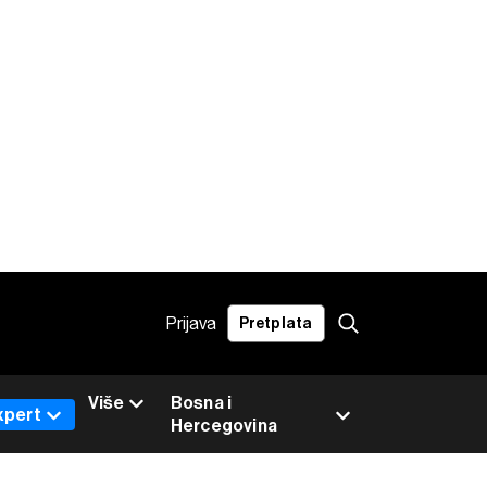
Prijava
Pretplata
Više
Bosna i
xpert
Hercegovina