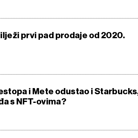
lježi prvi pad prodaje od 2020.
topa i Mete odustao i Starbucks
đa s NFT-ovima?