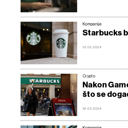
Kompanije
Starbucks bi
01.05.2024
Crypto
Nakon Games
što se doga
18.03.2024
Kompanije