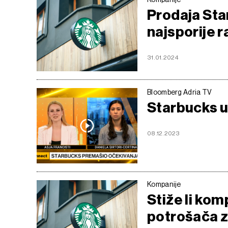
Prodaja Sta
najsporije r
31.01.2024
Bloomberg Adria TV
Starbucks u
08.12.2023
Kompanije
Stiže li ko
potrošača z