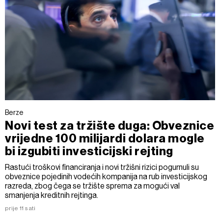
Berze
Novi test za tržište duga: Obveznice
vrijedne 100 milijardi dolara mogle
bi izgubiti investicijski rejting
Rastući troškovi financiranja i novi tržišni rizici pogurnuli su
obveznice pojedinih vodećih kompanija na rub investicijskog
razreda, zbog čega se tržište sprema za mogući val
smanjenja kreditnih rejtinga.
prije 11 sati