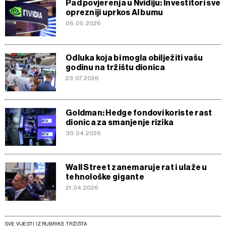
Pad povjerenja u Nvidiju: Investitori sve
oprezniji uprkos AI bumu
06.05.2026
Odluka koja bi mogla obilježiti vašu
godinu na tržištu dionica
23.07.2026
Goldman: Hedge fondovi koriste rast
dionica za smanjenje rizika
30.04.2026
Wall Street zanemaruje rat i ulaže u
tehnološke gigante
21.04.2026
SVE VIJESTI IZ RUBRIKE TRŽIŠTA