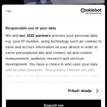
Sezona rezultata u fokusu: Končar
predvodi regiju
Responsible use of your data
Kao zvijezda kvartala ponovno se istaknuo Končar, koji je
zabilježio rast dobiti veći od trideset posto u odnosu na
We and
our 1022 partners
process your personal data,
isto razdoblje prošle godine.
e.g. your IP-number, using technology such as cookies to
store and access information on your device in order to
serve personalized ads and content, ad and content
measurement, audience research and services
development. You have a choice in who uses your data
and for what purposes. Your privacy choices are only
applicable on this digital property where you have made
your choices. You can change or withdraw your consent
any time from the Cookie Declaration or by clicking on
Globalne berze tresu rizici,
Zašto bi kava mogla ostati skupa
Prikaži detalje
the Privacy trigger icon.
regionalni prvaci nižu rekorde
još najmanje dvije godine
If you allow, we would also like to:
Dopusti sve