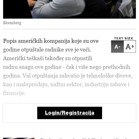
Bloomberg
TEXT SIZE
Popis američkih kompanija koje su ove
-
+
godine otpuštale radnike sve je veći.
Američki teškaši također su otpustili
radnu snagu ove godine - čak i više nego prethodnih
godina. Val otpuštanja zahvatio je tehnološke divove,
kao i maloprodaju, naftni sektor, industriju zabave i
finansije.
Login/Registracija