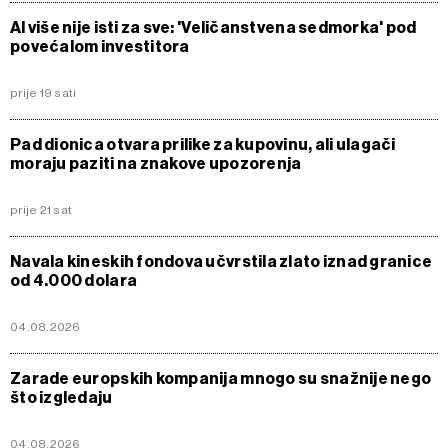
AI više nije isti za sve: 'Veličanstvena sedmorka' pod
povećalom investitora
prije 19 sati
Pad dionica otvara prilike za kupovinu, ali ulagači
moraju paziti na znakove upozorenja
prije 21 sat
Navala kineskih fondova učvrstila zlato iznad granice
od 4.000 dolara
04.08.2026
Zarade europskih kompanija mnogo su snažnije nego
što izgledaju
04.08.2026